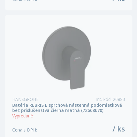
HANSGROHE
Int. kód
:
20883
Batéria REBRIS E sprchová nástenná podomietková
bez príslušenstva čierna matná (72668670)
Vypredané
/ ks
Cena s DPH
: