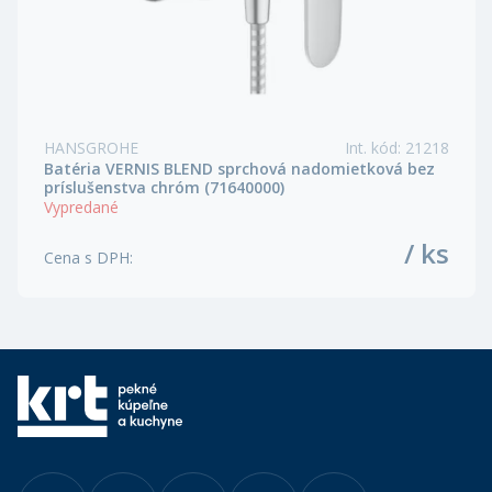
HANSGROHE
Int. kód
:
21218
Batéria VERNIS BLEND sprchová nadomietková bez
príslušenstva chróm (71640000)
Vypredané
/ ks
Cena s DPH
: