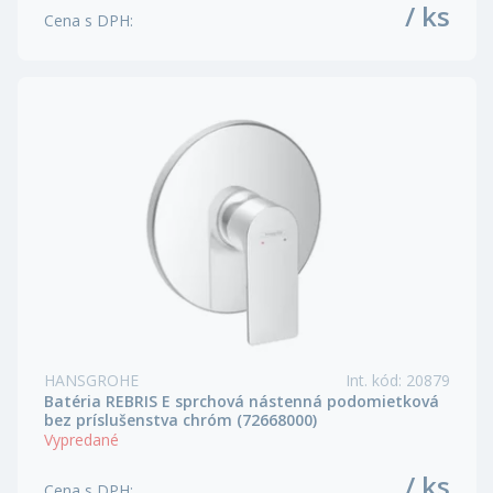
/ ks
Cena s DPH
:
HANSGROHE
Int. kód
:
20879
Batéria REBRIS E sprchová nástenná podomietková
bez príslušenstva chróm (72668000)
Vypredané
/ ks
Cena s DPH
: