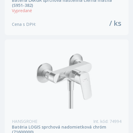
Batéria LARGA sprchová nástenná čierna matná
(S951-382)
Vypredané
/ ks
Cena s DPH
:
HANSGROHE
Int. kód
:
74994
Batéria LOGIS sprchová nadomietková chróm
(71600000)