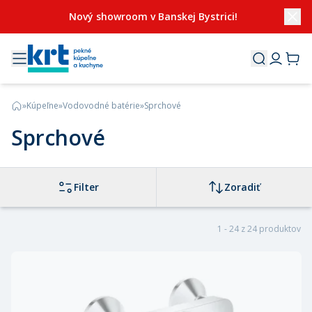
Nový showroom v Banskej Bystrici!
»
Kúpeľne
»
Vodovodné batérie
»
Sprchové
Sprchové
Filter
Zoradiť
1 - 24 z 24 produktov