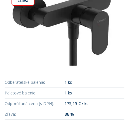
Zľava
Odberateľské balenie
:
1 ks
Paletové balenie
:
1 ks
Odporúčaná cena (s DPH)
:
175,15 € / ks
Zľava
:
36 %