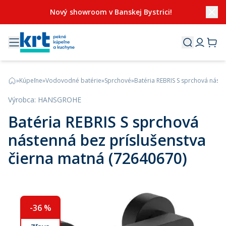
Nový showroom v Banskej Bystrici!
»
Kúpeľne
»
Vodovodné batérie
»
Sprchové
»
Batéria REBRIS S sprchová náste
Výrobca
:
HANSGROHE
Batéria REBRIS S sprchová
nástenná bez príslušenstva
čierna matná (72640670)
-
36
%