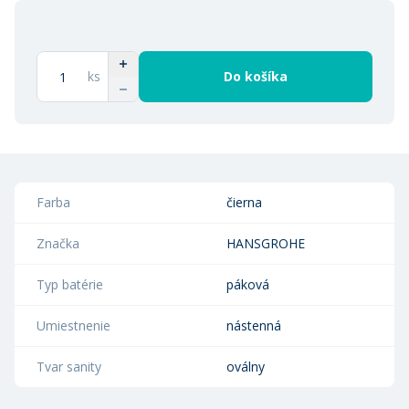
ks
Do košíka
Farba
čierna
Značka
HANSGROHE
Typ batérie
páková
Umiestnenie
nástenná
Tvar sanity
oválny