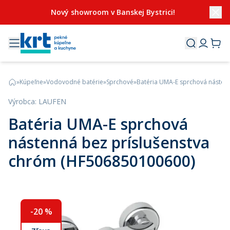
Nový showroom v Banskej Bystrici!
»
Kúpeľne
»
Vodovodné batérie
»
Sprchové
»
Batéria UMA-E sprchová násten
Výrobca
:
LAUFEN
Batéria UMA-E sprchová
nástenná bez príslušenstva
chróm (HF506850100600)
-
20
%