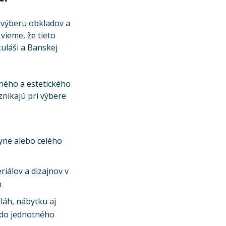
 výberu obkladov a
 vieme, že tieto
uláši a Banskej
čného a estetického
nikajú pri výbere
yne alebo celého
iálov a dizajnov v
m
láh, nábytku aj
 do jednotného