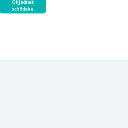
Objednať
schôdzku