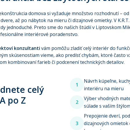
ekonštrukcia domova si vyžaduje množstvo rozhodnutí – od
 dvere, až po nábytok na mieru či dizajnové omietky. V K.R.T.
ždy jednoduché. Preto sme do našich štúdií v Liptovskom Mik
profesionálne interiérové poradenstvo.
jektoví konzultanti
vám pomôžu zladiť celý interiér do funk
ným skúsenostiam vieme, ako predísť chybám, ktoré často vz
om kombinovaní farieb či podcenení technických detailov.
Návrh kúpeľne, kuch
1
ádnete celý
interiéru na mieru
 A po Z
Výber vhodných mater
2
súlade s vaším štýlo
Prepojenie dverí, pod
3
dizajnových omietok