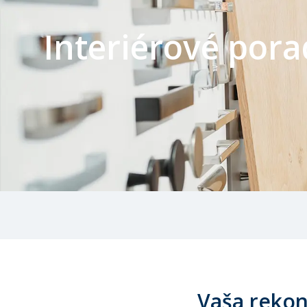
Interiérové por
Vaša rekon