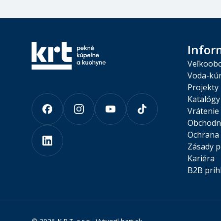
Infor
Veľkoob
Voda-kúr
Projekty
Katalógy
Vrátenie
Obchodn
Ochrana 
Zásady p
Kariéra
B2B prih