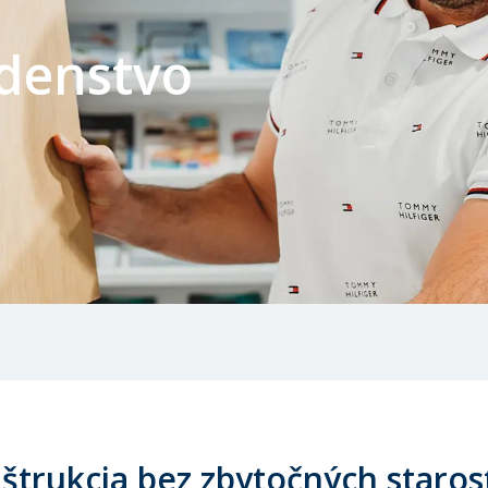
adenstvo
štrukcia bez zbytočných staros