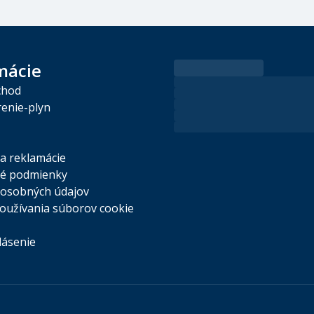
mácie
chod
enie-plyn
 a reklamácie
é podmienky
osobných údajov
oužívania súborov cookie
lásenie