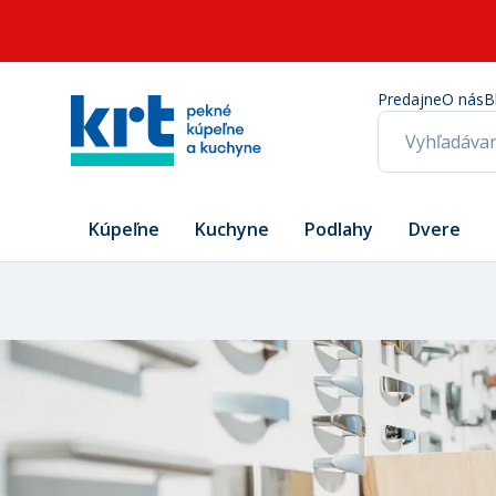
Predajne
O nás
B
Kúpeľne
Kuchyne
Podlahy
Dvere