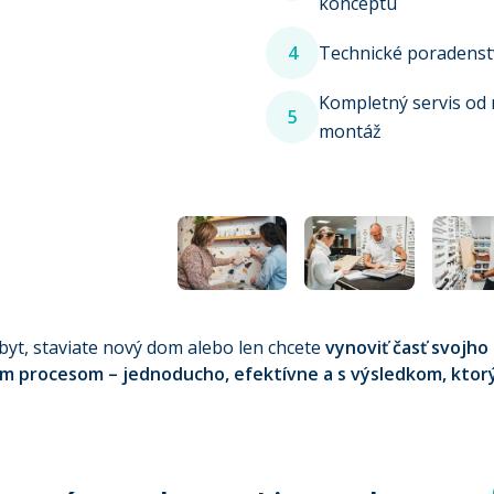
konceptu
4
Technické poradenstvo
Kompletný servis od
5
montáž
byt, staviate nový dom alebo len chcete
vynoviť časť svojho 
m procesom – jednoducho, efektívne a s výsledkom, ktor