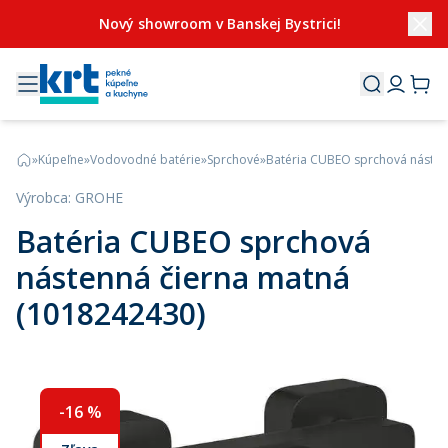
Nový showroom v Banskej Bystrici!
»
Kúpeľne
»
Vodovodné batérie
»
Sprchové
»
Batéria CUBEO sprchová násten
Výrobca
:
GROHE
Batéria CUBEO sprchová
nástenná čierna matná
(1018242430)
-
16
%