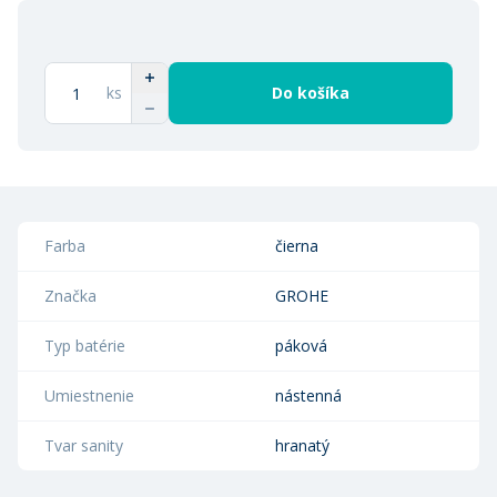
ks
Do košíka
Farba
čierna
Značka
GROHE
Typ batérie
páková
Umiestnenie
nástenná
Tvar sanity
hranatý