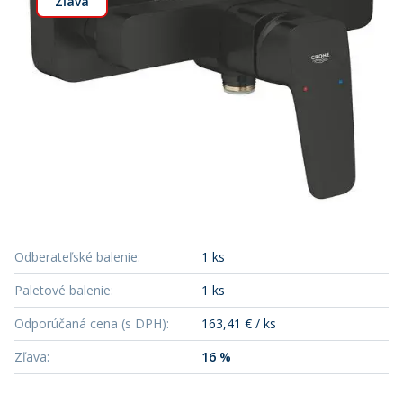
Zľava
Odberateľské balenie
:
1 ks
Paletové balenie
:
1 ks
Odporúčaná cena (s DPH)
:
163,41 € / ks
Zľava
:
16 %