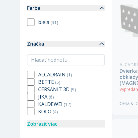
Farba
biela
(
31
)
Značka
ALCADR
Dvierka
ALCADRAIN
(
1
)
obklady
BETTE
(
5
)
(MAGNE
CERSANIT 3D
Vypreda
(
9
)
JIKA
(
6
)
Cena s 
KALDEWEI
(
12
)
KOLO
(
4
)
Zobraziť viac