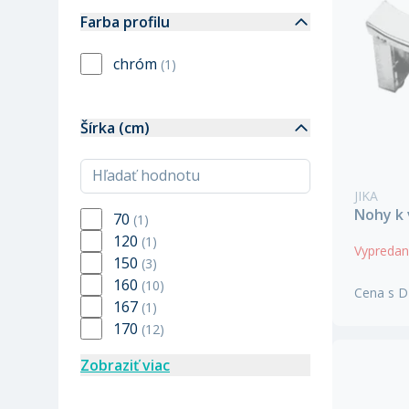
Farba profilu
chróm
(
1
)
Šírka (cm)
JIKA
Nohy k 
70
(
1
)
120
(
1
)
Vypreda
150
(
3
)
160
(
10
)
Cena s 
167
(
1
)
170
(
12
)
Zobraziť viac