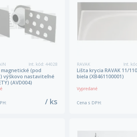
AIN
Int. kód
:
44028
RAVAK
Int. kó
 magnetické (pod
Lišta krycia RAVAK 11/11
) výškovo nastaviteľné
biela (XB461100001)
TY) (AVD004)
né
Vypredané
/ ks
DPH
:
Cena s DPH
: