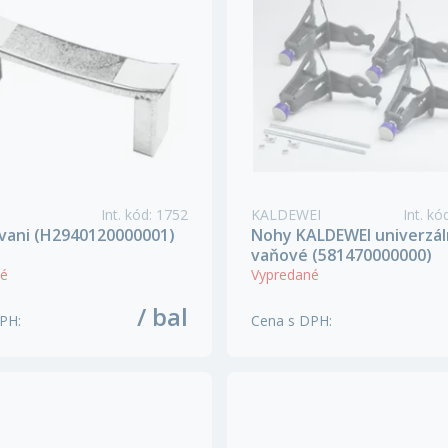
Int. kód
:
1752
KALDEWEI
Int. kó
vani (H2940120000001)
Nohy KALDEWEI univerzá
vaňové (581470000000)
né
Vypredané
/ bal
DPH
:
Cena s DPH
: