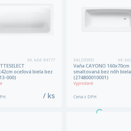
Int. kód
:
84177
KALDEWEI
Int. kó
ETTESELECT
Vaňa CAYONO 160x70cm
42cm oceľová biela bez
smaltovaná bez nôh biela
13-000)
(274800010001)
né
Vypredané
/ ks
DPH
:
Cena s DPH
: