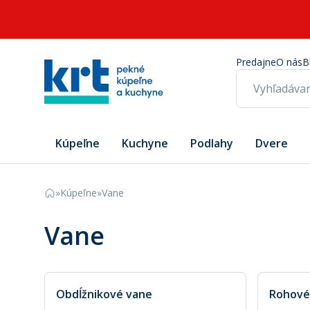
Predajne
O nás
B
Kúpeľne
Kuchyne
Podlahy
Dvere
»
Kúpeľne
»
Vane
Vane
Obdĺžnikové vane
Rohové