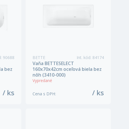
d
:
90688
BETTE
Int. kód
:
84174
Vaňa BETTESELECT
la bez
160x70x42cm oceľová biela bez
nôh (3410-000)
Vypredané
/ ks
/ ks
Cena s DPH
: