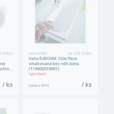
d
:
94593
KALDEWEI
Int. kód
:
55483
Vaňa EUROWA 150x70cm
ene
smaltovaná bez nôh biela
sifónu
(119600010001)
Vypredané
/ ks
/ ks
Cena s DPH
: