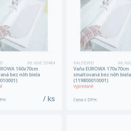
EI
Int. kód
:
55484
KALDEWEI
Int. kó
UROWA 160x70cm
Vaňa EUROWA 170x70cm
aná bez nôh biela
smaltovaná bez nôh biela
010001)
(119800010001)
né
Vypredané
/ ks
DPH
:
Cena s DPH
: