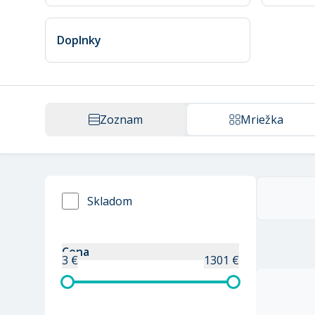
Doplnky
Zoznam
Mriežka
Skladom
Cena
3 €
1301 €