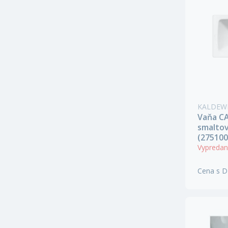
KALDEW
Vaňa C
smaltov
(275100
Vypreda
Cena s 