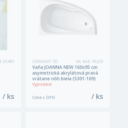
d
:
55485
CERSANIT 3D
Int. kód
:
76229
Vaňa JOANNA NEW 160x95 cm
asymetrická akrylátová pravá
vrátane nôh biela (S301-169)
Vypredané
/ ks
/ ks
Cena s DPH
: