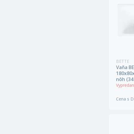
BETTE
Vaňa B
180x80x
nôh (34
Vypreda
Cena s 