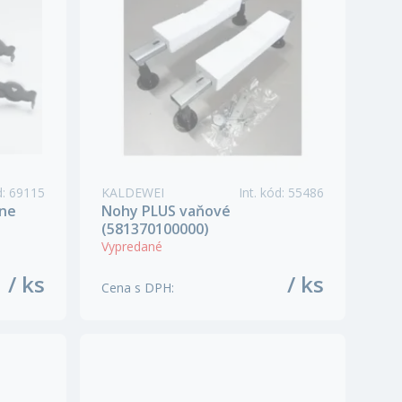
d
:
69115
KALDEWEI
Int. kód
:
55486
lne
Nohy PLUS vaňové
(581370100000)
Vypredané
/ ks
/ ks
Cena s DPH
: