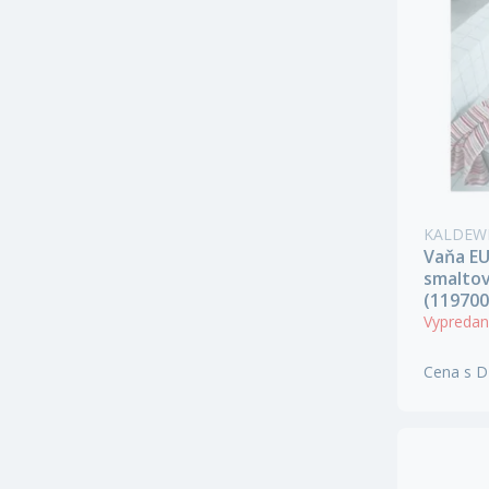
KALDEW
Vaňa E
smaltov
(119700
Vypreda
Cena s 