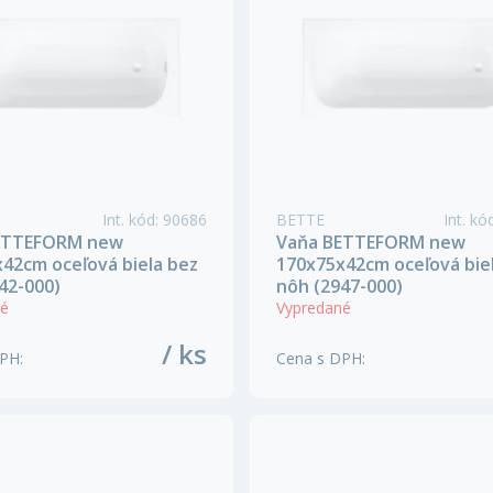
Int. kód
:
90686
BETTE
Int. kó
ETTEFORM new
Vaňa BETTEFORM new
42cm oceľová biela bez
170x75x42cm oceľová bie
42-000)
nôh (2947-000)
né
Vypredané
/ ks
DPH
:
Cena s DPH
: