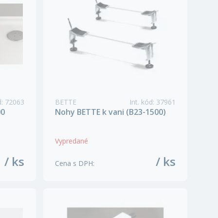
d
:
72063
BETTE
Int. kód
:
37961
00
Nohy BETTE k vani (B23-1500)
Vypredané
/ ks
/ ks
Cena s DPH
: