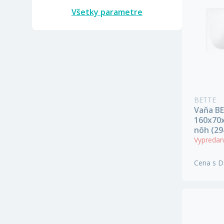
Všetky parametre
BETTE
Vaňa B
160x70x
nôh (29
Vypreda
Cena s 