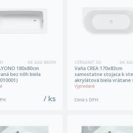
EI
Int. kód
:
86059
CERSANIT 3D
Int. kó
AYONO 180x80cm
Vaňa CREA 170x83cm
aná bez nôh biela
samostatne stojaca k st
010001)
akrylátová biela vrátane 
a nôh (S301-301)
né
Vypredané
/ ks
DPH
:
Cena s DPH
: