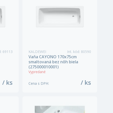
d
:
69113
KALDEWEI
Int. kód
:
80590
Vaňa CAYONO 170x75cm
smaltovaná bez nôh biela
(275000010001)
Vypredané
/ ks
/ ks
Cena s DPH
: