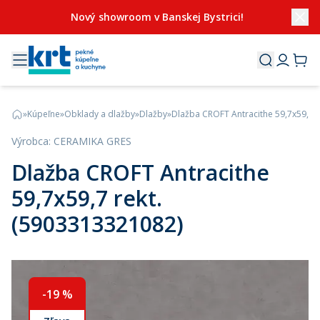
Nový showroom v Banskej Bystrici!
»
Kúpeľne
»
Obklady a dlažby
»
Dlažby
»
Dlažba CROFT Antracithe 59,7x59,7 
Výrobca
:
CERAMIKA GRES
Dlažba CROFT Antracithe
59,7x59,7 rekt.
(5903313321082)
-
19
%