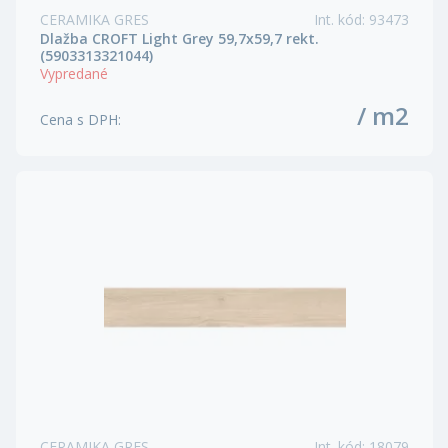
CERAMIKA GRES
Int. kód
:
93473
Dlažba CROFT Light Grey 59,7x59,7 rekt.
(5903313321044)
Vypredané
/ m2
Cena s DPH
:
CERAMIKA GRES
Int. kód
:
18079