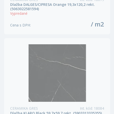
Dlažba DALGES/CIPRESA Orange 19,3x120,2 rekt.
(5063022581594)
Vypredané
/ m2
Cena s DPH
:
CERAMIKA GRES
Int. kód
:
18084
Dlažba KLARO Black 59,7x59,7 rekt. (5903313335355)