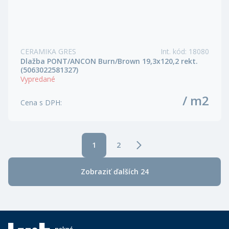
CERAMIKA GRES
Int. kód
:
18080
Dlažba PONT/ANCON Burn/Brown 19,3x120,2 rekt.
(5063022581327)
Vypredané
/ m2
Cena s DPH
:
1
2
Zobraziť ďalších 24