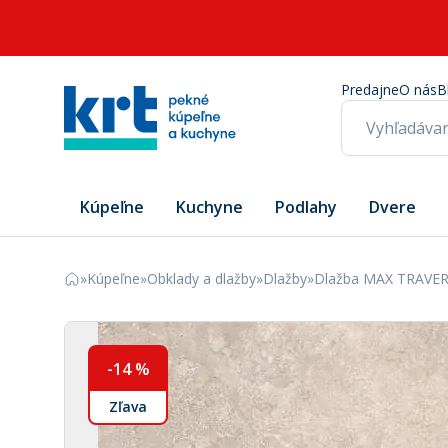
Predajne
O nás
B
Kúpeľne
Kuchyne
Podlahy
Dvere
»
Kúpeľne
»
Obklady a dlažby
»
Dlažby
»
Dlažba MAX TRAVERT
-
14
%
Zľava