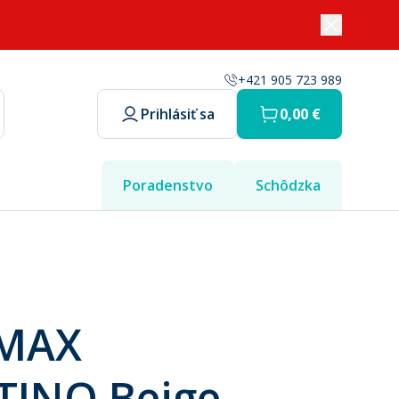
+421 905 723 989
Prihlásiť sa
0,00 €
Poradenstvo
Schôdzka
 MAX
TINO Beige