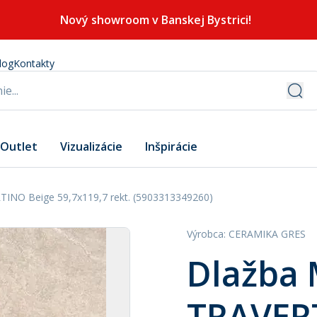
Nový showroom v Banskej Bystrici!
log
Kontakty
Outlet
Vizualizácie
Inšpirácie
INO Beige 59,7x119,7 rekt. (5903313349260)
Výrobca
:
CERAMIKA GRES
Dlažba
TRAVER