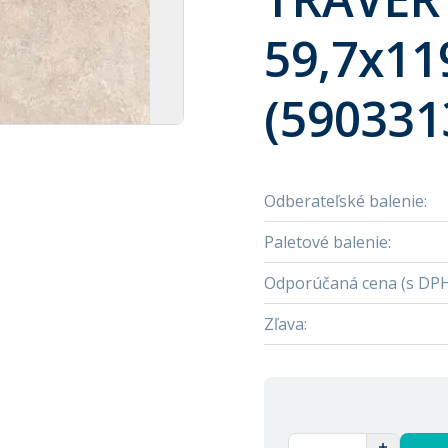
59,7x119
(590331
Odberateľské balenie
:
Paletové balenie
:
Odporúčaná cena (s DP
Zľava
: