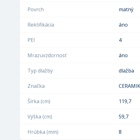
Povrch
matný
Rektifikácia
áno
PEI
4
Mrazuvzdornosť
áno
Typ dlažby
dlažba
Značka
CERAMIK
Šírka (cm)
119,7
Výška (cm)
59,7
Hrúbka (mm)
8