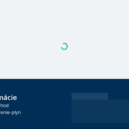
mácie
chod
enie-plyn