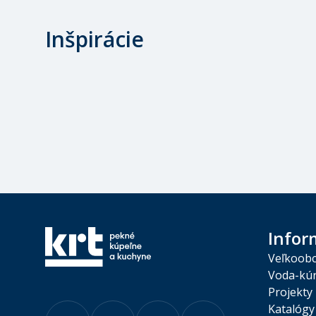
Inšpirácie
Infor
Veľkoob
Voda-kúr
Projekty
Katalógy