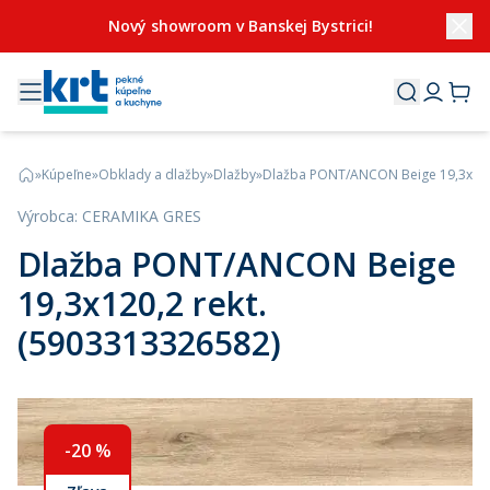
Nový showroom v Banskej Bystrici!
»
Kúpeľne
»
Obklady a dlažby
»
Dlažby
»
Dlažba PONT/ANCON Beige 19,3x120,
Výrobca
:
CERAMIKA GRES
Dlažba PONT/ANCON Beige
19,3x120,2 rekt.
(5903313326582)
-
20
%