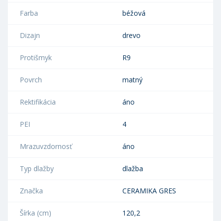
Farba
béžová
Dizajn
drevo
Protišmyk
R9
Povrch
matný
Rektifikácia
áno
PEI
4
Mrazuvzdornosť
áno
Typ dlažby
dlažba
Značka
CERAMIKA GRES
Šírka (cm)
120,2