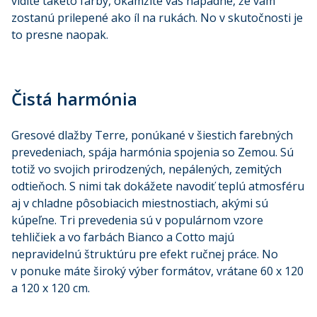
vidíte takéto farby, okamžite vás napadne, že vám
zostanú prilepené ako íl na rukách. No v skutočnosti je
to presne naopak.
Čistá harmónia
Gresové dlažby Terre, ponúkané v šiestich farebných
prevedeniach, spája harmónia spojenia so Zemou. Sú
totiž vo svojich prirodzených, nepálených, zemitých
odtieňoch. S nimi tak dokážete navodiť teplú atmosféru
aj v chladne pôsobiacich miestnostiach, akými sú
kúpeľne. Tri prevedenia sú v populárnom vzore
tehličiek a vo farbách Bianco a Cotto majú
nepravidelnú štruktúru pre efekt ručnej práce. No
v ponuke máte široký výber formátov, vrátane 60 x 120
a 120 x 120 cm.