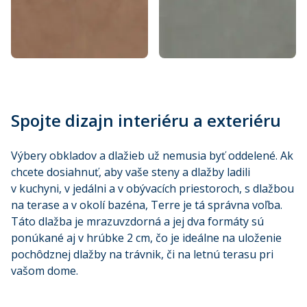
Spojte dizajn interiéru a exteriéru
Výbery obkladov a dlažieb už nemusia byť oddelené. Ak
chcete dosiahnuť, aby vaše steny a dlažby ladili
v kuchyni, v jedálni a v obývacích priestoroch, s dlažbou
na terase a v okolí bazéna, Terre je tá správna voľba.
Táto dlažba je mrazuvzdorná a jej dva formáty sú
ponúkané aj v hrúbke 2 cm, čo je ideálne na uloženie
pochôdznej dlažby na trávnik, či na letnú terasu pri
vašom dome.