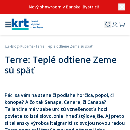
Nový showroom v Banskej Bystrici!
»
Blog
»
Kúpeľňa
»
Terre: Teplé odtiene Zeme sú späť
Terre: Teplé odtiene Zeme
sú späť
Páči sa vám na stene či podlahe horčica, popol, či
konope? A čo tak Senape, Cenere, či Canapa?
Taliančina má v sebe určitú vznešenosť a hoci
poviete to isté slovo, znie ihneď štýlovejšie. Aj preto
si taliansky výrobca Italgraniti so svojou novou radou