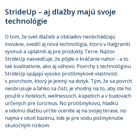
StrideUp – aj dlažby majú svoje
technológie
O tom, že svet dlažieb a obkladov neobchádzajú
inovácie, svedčí aj nová technológia, ktorú v Italgraniti
vyvinuli a uplatnili aj pre produkty Terre. Názov
StrideUp nasvedčuje, že pôjde o kráčanie nahor - a to
tak kvalitatívne, ako aj váhovo. Povrchy s technológiou
StrideUp spájajú vysoko protišmykové vlastnosti
s povrchom, ktorý je jemný na dotyk. Tým, že sa povrch
neobrusuje a ľahko sa čistí, je vhodný na to, aby ste ho
použili v hoteloch, wellnessoch, kúpeľoch a v budovách
určených pre turizmus. No protišmykovú, hladkú
a odolnú dlažbu určite oceníte aj na svojej terase, no
najmä v okolí bazénu, kde je pre vodu pošmyknutie
skutočným rizikom.