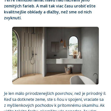
Terre nemusel lámať hlavu nad názvami jeho
zemitých farieb. A mali tak viac času urobiť ešte
kvalitnejšie obklady a dlažby, než sme od nich
zvyknutí.
Je len málo prirodzenejších povrchov, než je prírodný íl.
Keď sa dotknete zeme, ste s ňou v spojení, vraciate sa
z myšlienkových pochodov k prítomnému okamihu. Ak