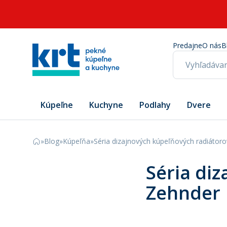
Predajne
O nás
B
Kúpeľne
Kuchyne
Podlahy
Dvere
»
Blog
»
Kúpeľňa
»
Séria dizajnových kúpeľňových radiátor
Séria di
Zehnder