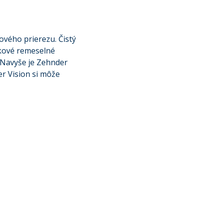
ového prierezu. Čistý
čkové remeselné
. Navyše je Zehnder
er Vision si môže