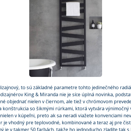
 dizajnový, to sú základné parametre tohto jedinečného radi
izajnérov King & Miranda nie je síce úplná novinka, podsta
žné objednať nielen v čiernom, ale tiež v chrómovom prevede
 konštrukcia so šikmými rúrkami, ktorá vytvára výnimočný v
, nielen v kúpeľni, preto ak sa neradi viažete konvenciami ne
or je vhodný pre teplovodné, kombinované a teraz aj pre čist
ý je v takmer 50 farbách, takže ho jednoducho zladíte tak s