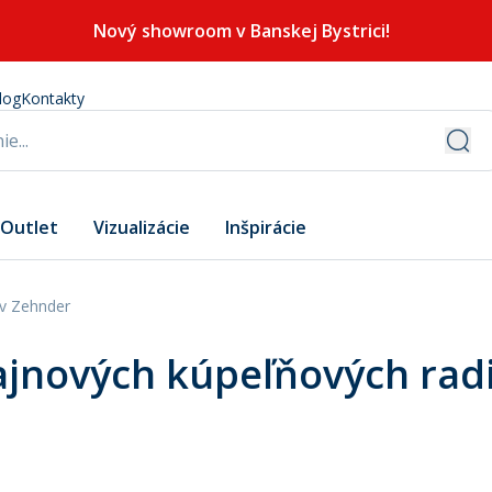
Nový showroom v Banskej Bystrici!
log
Kontakty
Outlet
Vizualizácie
Inšpirácie
ov Zehnder
zajnových kúpeľňových rad