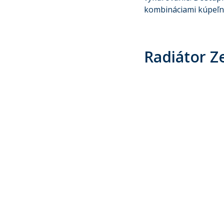
kombináciami kúpeľní 
Radiátor Z