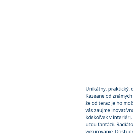
Unikátny, praktický,
Kazeane od známych d
že od teraz je ho mo
vás zaujme inovatívna
kdekoľvek v interiéri
uzdu fantázii. Radiát
vykurovanie. Dostupn