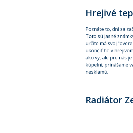
Hrejivé te
Poznáte to, dni sa za
Toto sú jasné známky
určite má svoj "overe
ukončiť ho v hrejivo
ako vy, ale pre nás je
kúpeľni, prinášame v
nesklamú.
Radiátor 