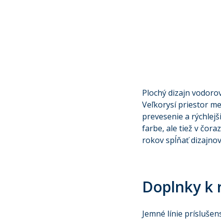
Plochý dizajn vodoro
Veľkorysí priestor m
prevesenie a rýchlejš
farbe, ale tiež v čora
rokov spĺňať dizajno
Doplnky k 
Jemné línie prísluše