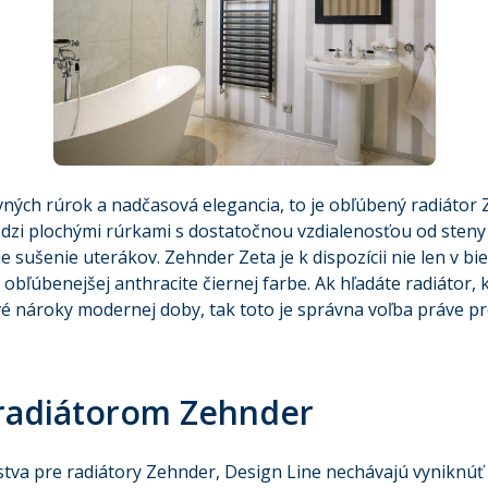
vných rúrok a nadčasová elegancia, to je obľúbený radiátor 
edzi plochými rúrkami s dostatočnou vzdialenosťou od sten
ie sušenie uterákov. Zehnder Zeta je k dispozícii nie len v bi
z obľúbenejšej anthracite čiernej farbe. Ak hľadáte radiátor, 
vé nároky modernej doby, tak toto je správna voľba práve pr
radiátorom Zehnder
nstva pre radiátory Zehnder, Design Line nechávajú vyniknúť