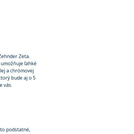
Zehnder Zeta.
y umožňuje ľahké
elej a chrómovej
ktorý bude aj o 5
e vás.
 to podstatné,