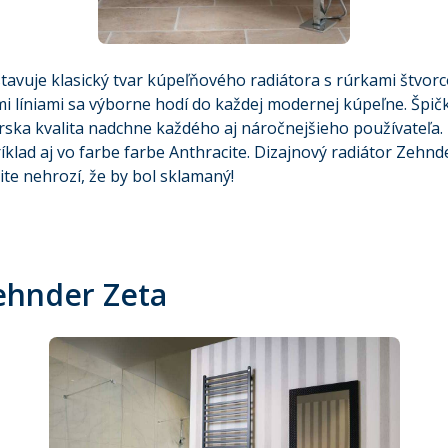
tavuje klasický tvar kúpeľňového radiátora s rúrkami štvorc
ymi líniami sa výborne hodí do každej modernej kúpeľne. Špi
arska kvalita nadchne každého aj náročnejšieho používateľa
klad aj vo farbe farbe Anthracite. Dizajnový radiátor Zehnd
ite nehrozí, že by bol sklamaný!
ehnder Zeta