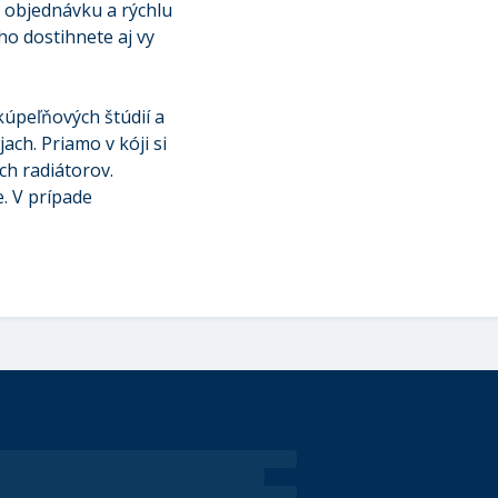
 objednávku a rýchlu
o dostihnete aj vy
kúpeľňových štúdií a
ch. Priamo v kóji si
ch radiátorov.
. V prípade