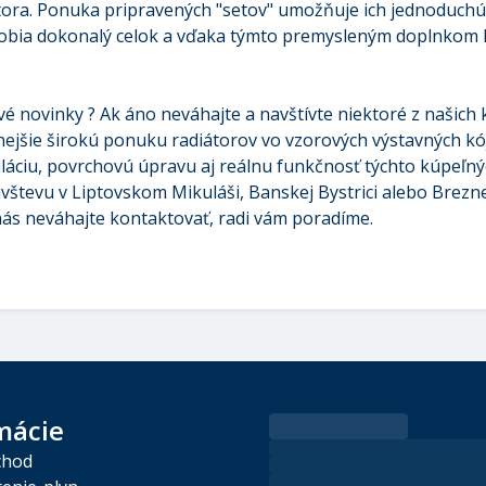
tora. Ponuka pripravených "setov" umožňuje ich jednoduchú
robia dokonalý celok a vďaka týmto premysleným doplnkom h
ivé novinky ? Ak áno neváhajte a navštívte niektoré z našich 
jšie širokú ponuku radiátorov vo vzorových výstavných kója
aláciu, povrchovú úpravu aj reálnu funkčnosť týchto kúpeľný
vštevu v Liptovskom Mikuláši, Banskej Bystrici alebo Brezne
ás neváhajte kontaktovať, radi vám poradíme.
mácie
chod