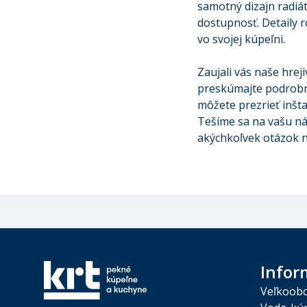
samotný dizajn radiá
dostupnosť. Detaily 
vo svojej kúpeľni.
Zaujali vás naše hrej
preskúmajte podrobne
môžete prezrieť inšt
Tešíme sa na vašu ná
akýchkoľvek otázok n
Infor
Veľkoob