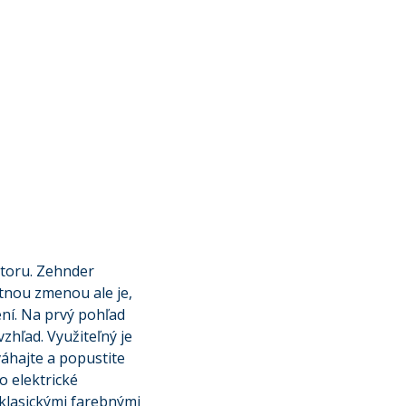
átoru. Zehnder
tnou zmenou ale je,
ní. Na prvý pohľad
zhľad. Využiteľný je
váhajte a popustite
o elektrické
 klasickými farebnými