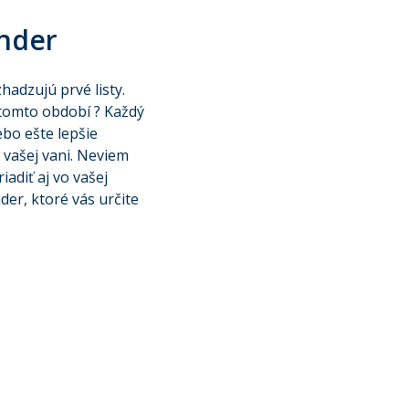
hnder
hadzujú prvé listy.
 tomto období ? Každý
ebo ešte lepšie
 vašej vani. Neviem
iadiť aj vo vašej
er, ktoré vás určite