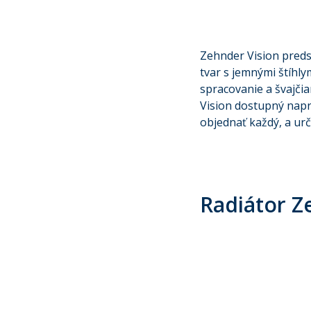
Zehnder Vision preds
tvar s jemnými štíhl
spracovanie a švajči
Vision dostupný naprí
objednať každý, a urč
Radiátor Z