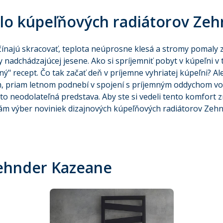
plo kúpeľňových radiátorov Ze
čínajú skracovať, teplota neúprosne klesá a stromy pomaly z
 nadchádzajúcej jesene. Ako si spríjemniť pobyt v kúpeľni v
ný" recept. Čo tak začať deň v príjemne vyhriatej kúpeľni? Al
m, priam letnom podnebí v spojení s príjemným oddychom vo
 to neodolateľná predstava. Aby ste si vedeli tento komfort zr
ám výber noviniek dizajnových kúpeľňových radiátorov Zehnd
Zehnder Kazeane