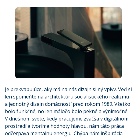
Je prekvapujúce, aký má na nás dizajn silný vplyv. Veď si
len spomeňte na architektúru socialistického realizmu
a jednotný dizajn domácností pred rokom 1989. Všetko
bolo funkčné, no len máločo bolo pekné a výnimočné.
V dnešnom svete, kedy pracujeme zväčša v digitálnom
prostredí a tvoríme hodnoty hlavou, nám táto práca
odčerpáva mentálnu energiu. Chýba nám inšpirácia.