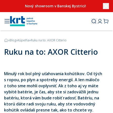
Nový showroom v Banskej Bystrici!
»
Blog
»
Kúpeľňa
»
Ruku na to: AXOR Citterio
Ruku na to: AXOR Citterio
Minulý rok bol plný uťahovania kohútikov. Od tých
s ropou, po plyn a spotreby energií. A len máločo
z toho sme mohli ovplyvniť. Ak z toho aj vy máte
vybité batérie, je čas, aby ste si zadovážili jednu
batériu, ktorá vám bude robiť radosť. Batériu, na
ktorú dáte radi svoju ruku, aby ste vodovodný
kohútik ovládali presne tak, ako to chcete vy.