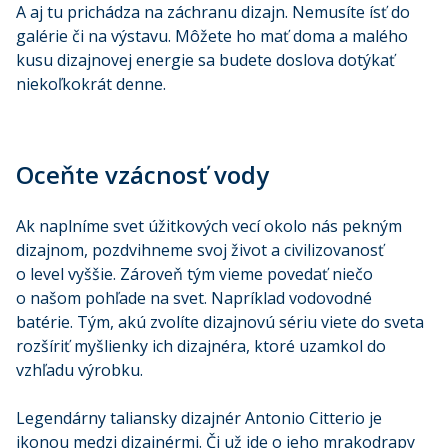
A aj tu prichádza na záchranu dizajn. Nemusíte ísť do
galérie či na výstavu. Môžete ho mať doma a malého
kusu dizajnovej energie sa budete doslova dotýkať
niekoľkokrát denne.
Oceňte vzácnosť vody
Ak naplníme svet úžitkových vecí okolo nás pekným
dizajnom, pozdvihneme svoj život a civilizovanosť
o level vyššie. Zároveň tým vieme povedať niečo
o našom pohľade na svet. Napríklad vodovodné
batérie. Tým, akú zvolíte dizajnovú sériu viete do sveta
rozšíriť myšlienky ich dizajnéra, ktoré uzamkol do
vzhľadu výrobku.
Legendárny taliansky dizajnér Antonio Citterio je
ikonou medzi dizajnérmi. Či už ide o jeho mrakodrapy