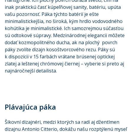
Hansgrohe. Ich plochý povrch odráža svetlo, čím na
inak praktickú časť kúpeľňovej sanity, batériu, upúta
vašu pozornosť. Páka týchto batérií je ešte
minimalistickejšia, no široká, kým hrdlo vodovodného
kohútika je minimalistické. Ich samozrejmou súčasťou
sú odtokové súpravy. Medzinárodnej elegancii môžete
dodať kozmopolitného ducha, ak na plochý povrch
páky zvolíte dizajn kosoštvorcového rezu. Páky sú
k dispozícii v 15 farbách vrátane brúsenej optickej
zlatej a leštenej chrómovej čiernej – vyberie si preto aj
najnáročnejší detailista.
Plávajúca páka
Šikovní dizajnéri, medzi ktorých sa radí aj džentlmen
dizajnu Antonio Citterio, dokážu našu rozptýlenú myseľ