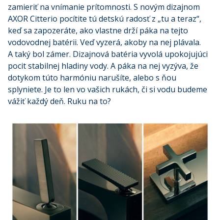
zamieriť na vnímanie prítomnosti. S novým dizajnom
AXOR Citterio pocítite tú detskú radosť z „tu a teraz“,
keď sa zapozeráte, ako vlastne drží páka na tejto
vodovodnej batérii. Veď vyzerá, akoby na nej plávala.
A taký bol zámer. Dizajnová batéria vyvolá upokojujúci
pocit stabilnej hladiny vody. A páka na nej vyzýva, že
dotykom túto harmóniu narušíte, alebo s ňou
splyniete. Je to len vo vašich rukách, či si vodu budeme
vážiť každý deň. Ruku na to?