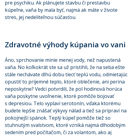
pre psychiku. Ak plánujete stavbu či prestavbu
kúpeľne, vaňa by mala byť, najmä ak máte v živote
stres, jej nedeliteľnou súčasťou.
Zdravotné výhody kúpania vo vani
Áno, sprchovanie minie menej vody, než napustená
vaňa. No koľkokrát ste sa už pristihli, že na seba ešte
stále nechávate dlhú dobu tiecť teplú vodu, odmietajúc
opustiť to príjemné teplo, ktoré oblečenie, ani perina
neposkytne? Vedci potvrdili, že pol hodinová horúca
vaňa poskytne uvoľnenie, ktoré pomôže bojovať
s depresiou. Telo vyplaví serotonín, vďaka ktorému
budete lepšie znášať výkyvy nálad a tiež sa pripraví na
pokojnejší spánok. Teplý kúpeľ pomôže tiež so
stuhnutým svalstvom, ktoré vzniká najmä dlhodobým
sedením pred počítačom, či za volantom, ako aj