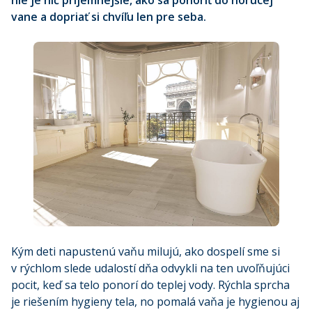
nie je nič príjemnejšie, ako sa ponoriť do horúcej
vane a dopriať si chvíľu len pre seba.
Kým deti napustenú vaňu milujú, ako dospelí sme si
v rýchlom slede udalostí dňa odvykli na ten uvoľňujúci
pocit, keď sa telo ponorí do teplej vody. Rýchla sprcha
je riešením hygieny tela, no pomalá vaňa je hygienou aj