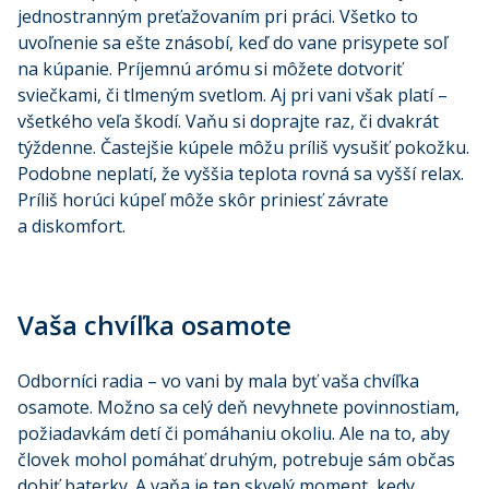
jednostranným preťažovaním pri práci. Všetko to
uvoľnenie sa ešte znásobí, keď do vane prisypete soľ
na kúpanie. Príjemnú arómu si môžete dotvoriť
sviečkami, či tlmeným svetlom. Aj pri vani však platí –
všetkého veľa škodí. Vaňu si doprajte raz, či dvakrát
týždenne. Častejšie kúpele môžu príliš vysušiť pokožku.
Podobne neplatí, že vyššia teplota rovná sa vyšší relax.
Príliš horúci kúpeľ môže skôr priniesť závrate
a diskomfort.
Vaša chvíľka osamote
Odborníci radia – vo vani by mala byť vaša chvíľka
osamote. Možno sa celý deň nevyhnete povinnostiam,
požiadavkám detí či pomáhaniu okoliu. Ale na to, aby
človek mohol pomáhať druhým, potrebuje sám občas
dobiť baterky. A vaňa je ten skvelý moment, kedy