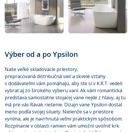
Výber od a po Ypsilon
Naše veľké skladovacie priestory,
prepracovaná distribučná sieť a skvelé vzťahy
s dodávateľmi vám pomáhajú, aby ste si v K.R.T. vedeli
vybrať aj zo širokého výberu vaní. Ak vám romantická
predstava samostatne stojacej vane nejde z hlavy, aj tu
má pre vás Ravak riešenie. Dizajn vane Ypsilon dostal
meno podľa svojej siluety. Nielenže sa v priestore
vyníma, ale je navrhnutá veľmi praktickým spôsobom.
Rozpínanie v oblasti ramien vám umožní uvoľniť krk