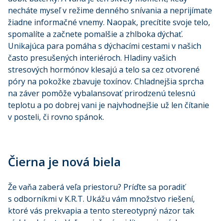
necháte myseľ v režime denného snívania a neprijímate
žiadne informačné vnemy. Naopak, precítite svoje telo,
spomalíte a začnete pomalšie a zhlboka dýchať.
Unikajúca para pomáha s dýchacími cestami v našich
často presušených interiéroch. Hladiny vašich
stresových hormónov klesajú a telo sa cez otvorené
póry na pokožke zbavuje toxínov. Chladnejšia sprcha
na záver pomôže vybalansovať prirodzenú telesnú
teplotu a po dobrej vani je najvhodnejšie už len čítanie
v posteli, či rovno spánok.
Čierna je nová biela
Že vaňa zaberá veľa priestoru? Príďte sa poradiť
s odborníkmi v K.R.T. Ukážu vám množstvo riešení,
ktoré vás prekvapia a tento stereotypný názor tak