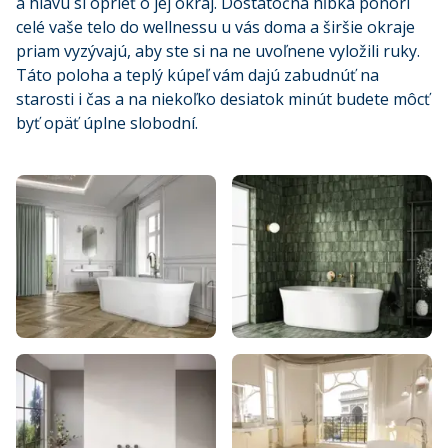
a hlavu si oprieť o jej okraj. Dostatočná hĺbka ponorí
celé vaše telo do wellnessu u vás doma a širšie okraje
priam vyzývajú, aby ste si na ne uvoľnene vyložili ruky.
Táto poloha a teplý kúpeľ vám dajú zabudnúť na
starosti i čas a na niekoľko desiatok minút budete môcť
byť opäť úplne slobodní.