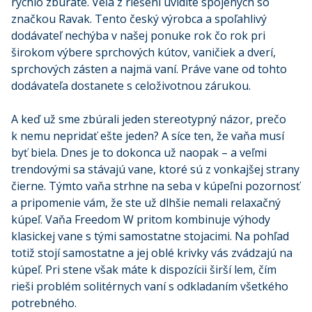
rýchlo zbúrate. Veľa z riešení uvidíte spojených so
značkou Ravak. Tento český výrobca a spoľahlivý
dodávateľ nechýba v našej ponuke rok čo rok pri
širokom výbere sprchových kútov, vaničiek a dverí,
sprchových zásten a najmä vaní. Práve vane od tohto
dodávateľa dostanete s celoživotnou zárukou.
A keď už sme zbúrali jeden stereotypný názor, prečo
k nemu nepridať ešte jeden? A síce ten, že vaňa musí
byť biela. Dnes je to dokonca už naopak – a veľmi
trendovými sa stávajú vane, ktoré sú z vonkajšej strany
čierne. Týmto vaňa strhne na seba v kúpeľni pozornosť
a pripomenie vám, že ste už dlhšie nemali relaxačný
kúpeľ. Vaňa Freedom W pritom kombinuje výhody
klasickej vane s tými samostatne stojacimi. Na pohľad
totiž stojí samostatne a jej oblé krivky vás zvádzajú na
kúpeľ. Pri stene však máte k dispozícii širší lem, čím
rieši problém solitérnych vaní s odkladaním všetkého
potrebného.