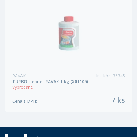
RAVAK
Int. kód
:
36345
TURBO cleaner RAVAK 1 kg (X01105)
Vypredané
/ ks
Cena s DPH
: