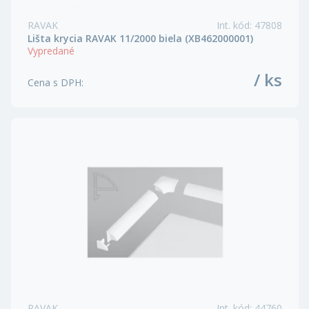
RAVAK
Int. kód
:
47808
Lišta krycia RAVAK 11/2000 biela (XB462000001)
Vypredané
/ ks
Cena s DPH
:
RAVAK
Int. kód
:
44760