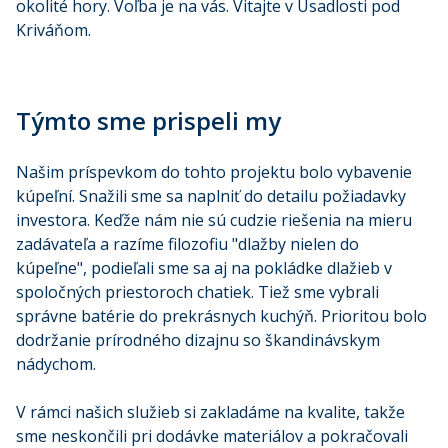
okolité hory. Voľba je na vás. Vitajte v Usadlosti pod
Kriváňom.
Týmto sme prispeli my
Našim príspevkom do tohto projektu bolo vybavenie
kúpeľní. Snažili sme sa naplniť do detailu požiadavky
investora. Keďže nám nie sú cudzie riešenia na mieru
zadávateľa a razíme filozofiu "dlažby nielen do
kúpeľne", podieľali sme sa aj na pokládke dlažieb v
spoločných priestoroch chatiek. Tiež sme vybrali
správne batérie do prekrásnych kuchýň. Prioritou bolo
dodržanie prírodného dizajnu so škandinávskym
nádychom.
V rámci našich služieb si zakladáme na kvalite, takže
sme neskončili pri dodávke materiálov a pokračovali