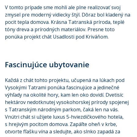
V tomto prípade sme mohli ale plne realizovať svoj
zmysel pre moderný vidiecky štýl. Dôraz bol kladený na
pocit tepla domova. Krásna Tatranská príroda, teplé
tóny dreva a prírodných materiálov. Presne toto
ponúka projekt chát Usadlosti pod Kriváňom.
Fascinujúce ubytovanie
Každá z chát tohto projektu, učupená na lúkach pod
Vysokými Tatrami ponúka fascinujúce a jedinečné
výhľady na okolité hory, kam len oko dovidí. Dvetisíc
hektárov nedotknutej vysokohorskej prírody spojenej
s Tatranským národným parkom, čaká len na vás.
Vnútri chát si užijete luxus 5-hviezdičkového hotela,
s hrejivým pocitom domova. Zapáľte oheň v krbe,
otvorte fľašku vína a sledujte, ako slnko zapadá za