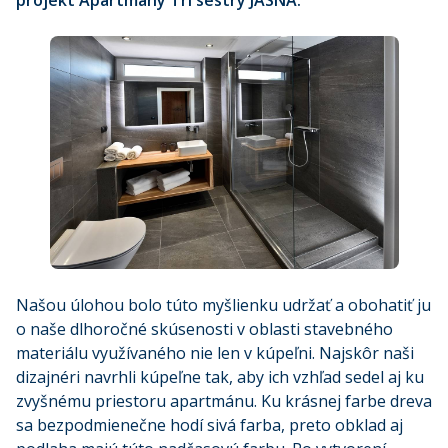
projekt Apartmány Tri sestry JASNÁ.
Našou úlohou bolo túto myšlienku udržať a obohatiť ju
o naše dlhoročné skúsenosti v oblasti stavebného
materiálu využívaného nie len v kúpeľni. Najskôr naši
dizajnéri navrhli kúpeľne tak, aby ich vzhľad sedel aj ku
zvyšnému priestoru apartmánu. Ku krásnej farbe dreva
sa bezpodmienečne hodí sivá farba, preto obklad aj