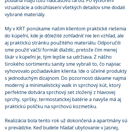
podlaha majú túto nadčasovú farbu. Po vytvorení
vizualizácie a odsúhlasení všetkých detailov sme dodali
vybrané materiály.
My v KRT ponúkame našim klientom praktické riešenia
do kúpeľní, kde je dôležité zohľadniť nie len vzhľad, ale
aj praktickú stránku použitého materiálu. Odporučili
sme použiť väčší formát dlaždíc, pretože čím menej
škár v kúpeľni je, tým lepšie sa udržiava. Z nášho
širokého sortimentu sanity sme vybrali to, čo najviac
vyhovovalo požiadavkám klienta. Ide o účelné produkty
s jednoduchým dizajnom. Do pozornosti dávame najmä
moderný a minimalistický walk in sprchový kút, ktorý
perfektne dotvára sprchový set zložený z hlavovej
sprchy, spršky, termostatickej batérie a navyše má aj
praktickú poličku na sprchovú kozmetiku.
Realizácia bola tento rok už dokončená a apartmány sú
v prevádzke. Keď budete hľadať ubytovanie v Jasnej,