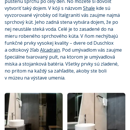
pustenú sprchu po celý deň. No môžete si dovoliť
vytvoriť taký dojem. V kóji s názvom
Shale
kde sú
vyvzorované výrobky od Italgraniti vás zaujme najmä
sprchový kút. Jeho zadná stena vytvára dojem, že po
nej neustále steká voda. Celé je to zasadené do na
mieru robeného sprchového kúta. V ňom nechýbajú
funkčné prvky vysokej kvality – dvere od Duschlox
a odtokový žľab
Alcadrain
. Pod umývadlom vás zaujme
špeciálne tvarovaný pult, na ktorom je umývadlová
miska a stojanková batéria. Všetky prvky sú zladené,
no pritom na každý sa zahľadíte, akoby ste boli
v múzeu na výstave umenia.