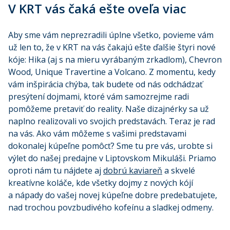
V KRT vás čaká ešte oveľa viac
Aby sme vám neprezradili úplne všetko, povieme vám
už len to, že v KRT na vás čakajú ešte ďalšie štyri nové
kóje: Hika (aj s na mieru vyrábaným zrkadlom), Chevron
Wood, Unique Travertine a Volcano. Z momentu, kedy
vám inšpirácia chýba, tak budete od nás odchádzať
presýtení dojmami, ktoré vám samozrejme radi
pomôžeme pretaviť do reality. Naše dizajnérky sa už
naplno realizovali vo svojich predstavách. Teraz je rad
na vás. Ako vám môžeme s vašimi predstavami
dokonalej kúpeľne pomôcť? Sme tu pre vás, urobte si
výlet do našej predajne v Liptovskom Mikuláši. Priamo
oproti nám tu nájdete aj
dobrú kaviareň
a skvelé
kreatívne koláče, kde všetky dojmy z nových kójí
a nápady do vašej novej kúpeľne dobre predebatujete,
nad trochou povzbudivého kofeínu a sladkej odmeny.