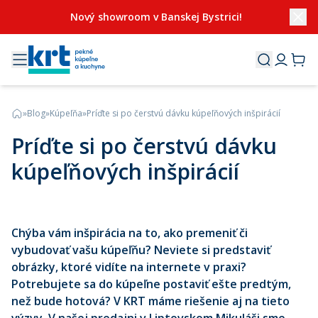
Nový showroom v Banskej Bystrici!
»
Blog
»
Kúpeľňa
»
Príďte si po čerstvú dávku kúpeľňových inšpirácií
Príďte si po čerstvú dávku
kúpeľňových inšpirácií
Chýba vám inšpirácia na to, ako premeniť či
vybudovať vašu kúpeľňu? Neviete si predstaviť
obrázky, ktoré vidíte na internete v praxi?
Potrebujete sa do kúpeľne postaviť ešte predtým,
než bude hotová? V KRT máme riešenie aj na tieto