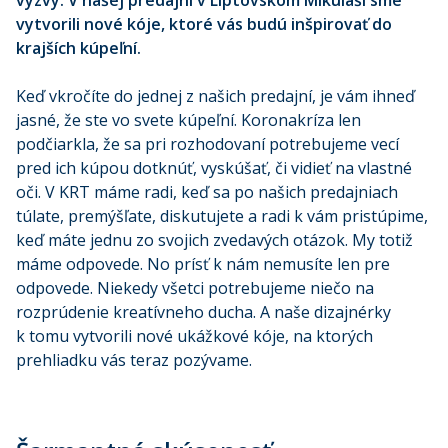
výzvy. V našej predajni v Liptovskom Mikuláši sme
vytvorili nové kóje, ktoré vás budú inšpirovať do
krajších kúpeľní.
Keď vkročíte do jednej z našich predajní, je vám ihneď
jasné, že ste vo svete kúpeľní. Koronakríza len
podčiarkla, že sa pri rozhodovaní potrebujeme vecí
pred ich kúpou dotknúť, vyskúšať, či vidieť na vlastné
oči. V KRT máme radi, keď sa po našich predajniach
túlate, premýšľate, diskutujete a radi k vám pristúpime,
keď máte jednu zo svojich zvedavých otázok. My totiž
máme odpovede. No prísť k nám nemusíte len pre
odpovede. Niekedy všetci potrebujeme niečo na
rozprúdenie kreatívneho ducha. A naše dizajnérky
k tomu vytvorili nové ukážkové kóje, na ktorých
prehliadku vás teraz pozývame.