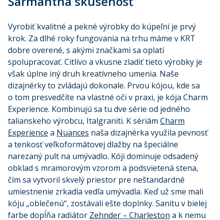
Šarmantná skúsenosť
Vyrobiť kvalitné a pekné výrobky do kúpeľní je prvý
krok. Za dlhé roky fungovania na trhu máme v KRT
dobre overené, s akými značkami sa oplatí
spolupracovať. Citlivo a vkusne zladiť tieto výrobky je
však úplne iný druh kreatívneho umenia. Naše
dizajnérky to zvládajú dokonale. Prvou kójou, kde sa
o tom presvedčíte na vlastné oči v praxi, je kója Charm
Experience. Kombinujú sa tu dve série od jedného
talianskeho výrobcu, Italgraniti. K sériám
Charm
Experience
a
Nuances
naša dizajnérka využila pevnosť
a tenkosť veľkoformátovej dlažby na špeciálne
narezaný pult na umývadlo. Kóji dominuje odsadený
obklad s mramorovým vzorom a podsvietená stena,
čím sa vytvoril skvelý priestor pre neštandardné
umiestnenie zrkadla vedľa umývadla. Keď už sme mali
kóju „oblečenú“, zostávali ešte doplnky. Sanitu v bielej
farbe dopĺňa radiátor
Zehnder – Charleston
a k nemu