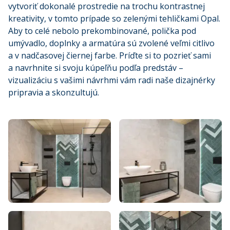
vytvoriť dokonalé prostredie na trochu kontrastnej
kreativity, v tomto prípade so zelenými tehličkami Opal.
Aby to celé nebolo prekombinované, polička pod
umývadlo, doplnky a armatúra sú zvolené veľmi citlivo
a v nadčasovej čiernej farbe. Príďte si to pozrieť sami
a navrhnite si svoju kúpeľňu podľa predstáv –
vizualizáciu s vašimi návrhmi vám radi naše dizajnérky
pripravia a skonzultujú.