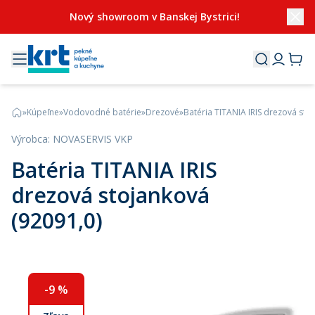
Nový showroom v Banskej Bystrici!
»
Kúpeľne
»
Vodovodné batérie
»
Drezové
»
Batéria TITANIA IRIS drezová sto
Výrobca
:
NOVASERVIS VKP
Batéria TITANIA IRIS
drezová stojanková
(92091,0)
-
9
%