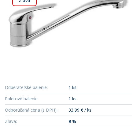
Zľava
Odberateľské balenie
:
1 ks
Paletové balenie
:
1 ks
Odporúčaná cena (s DPH)
:
33,99 € / ks
Zľava
:
9 %