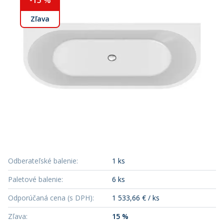
-
15
%
Zľava
Odberateľské balenie
:
1 ks
Paletové balenie
:
6 ks
Odporúčaná cena (s DPH)
:
1 533,66 € / ks
Zľava
:
15 %