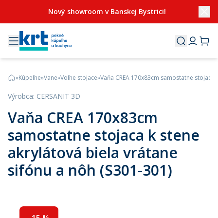
Nový showroom v Banskej Bystrici!
»
Kúpeľne
»
Vane
»
Voľne stojace
»
Vaňa CREA 170x83cm samostatne stojaca k s
Výrobca
:
CERSANIT 3D
Vaňa CREA 170x83cm
samostatne stojaca k stene
akrylátová biela vrátane
sifónu a nôh (S301-301)