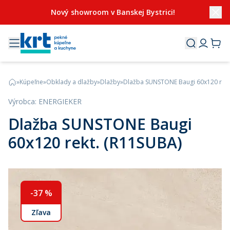
Nový showroom v Banskej Bystrici!
»
Kúpeľne
»
Obklady a dlažby
»
Dlažby
»
Dlažba SUNSTONE Baugi 60x120 rekt
Výrobca
:
ENERGIEKER
Dlažba SUNSTONE Baugi
60x120 rekt. (R11SUBA)
-
37
%
Zľava