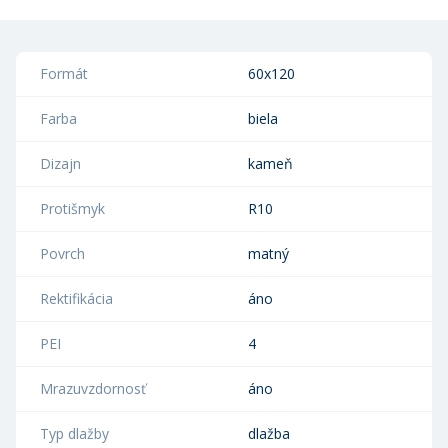
Formát
60x120
Farba
biela
Dizajn
kameň
Protišmyk
R10
Povrch
matný
Rektifikácia
áno
PEI
4
Mrazuvzdornosť
áno
Typ dlažby
dlažba