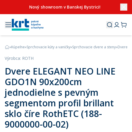
Nový showroom v Banskej Bystrici!
»
Kúpeľne
»
Sprchovacie kúty a vaničky
»
Sprchovacie dvere a steny
»
Dvere EL
Výrobca
:
ROTH
Dvere ELEGANT NEO LINE
GDO1N 90x200cm
jednodielne s pevným
segmentom profil brillant
sklo číre RothETC (188-
9000000-00-02)