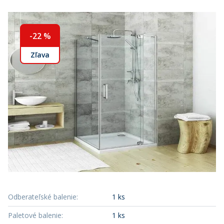
-
22
%
Zľava
Odberateľské balenie
:
1 ks
Paletové balenie
:
1 ks