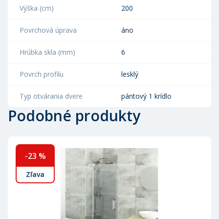
Výška (cm)
200
Povrchová úprava
áno
Hrúbka skla (mm)
6
Povrch profilu
lesklý
Typ otvárania dvere
pántový 1 krídlo
Podobné produkty
-
23
%
Zľava