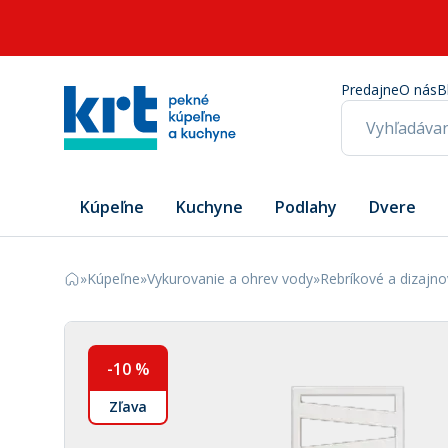
Predajne
O nás
B
Kúpeľne
Kuchyne
Podlahy
Dvere
»
Kúpeľne
»
Vykurovanie a ohrev vody
»
Rebríkové a dizajno
-
10
%
Zľava