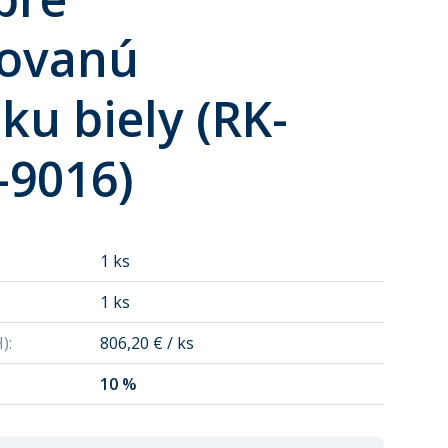
ovanú
ku biely (RK-
-9016)
1 ks
1 ks
H)
:
806,20 € / ks
10 %