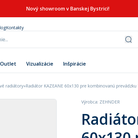
Nový showroom v Banskej Bystrici!
log
Kontakty
Outlet
Vizualizácie
Inšpirácie
vé radiátory
»
Radiátor KAZEANE 60x130 pre kombinovanú prevádzku b
Výrobca
:
ZEHNDER
Radiát
60x130 