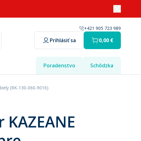
+421 905 723 989
Prihlásiť sa
0,00 €
Poradenstvo
Schôdzka
iely (RK-130-060-9016)
or KAZEANE
pre