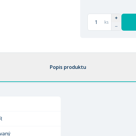
ks
Popis produktu
R
vaný