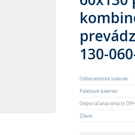
kombin
prevádz
130-060
Odberateľské balenie
:
Paletové balenie
:
Odporúčaná cena (s DP
Zľava
: