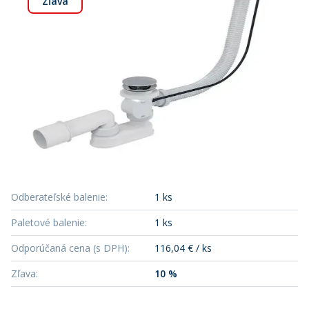
Zľava
Odberateľské balenie
:
1 ks
Paletové balenie
:
1 ks
Odporúčaná cena (s DPH)
:
116,04 € / ks
Zľava
:
10 %