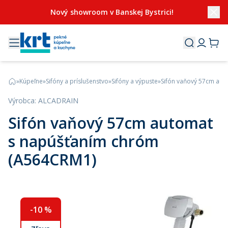
Nový showroom v Banskej Bystrici!
»
Kúpeľne
»
Sifóny a príslušenstvo
»
Sifóny a výpuste
»
Sifón vaňový 57cm au
Výrobca
:
ALCADRAIN
Sifón vaňový 57cm automat
s napúšťaním chróm
(A564CRM1)
-
10
%