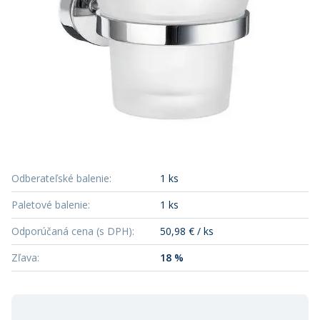
Odberateľské balenie
:
1 ks
Paletové balenie
:
1 ks
Odporúčaná cena (s DPH)
:
50,98 € / ks
Zľava
:
18 %