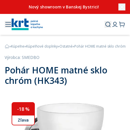
Nový showroom v Banskej Bystrici!
»
Kúpeľne
»
Kúpeľňové doplnky
»
Ostatné
»
Pohár HOME matné sklo chróm (H
Výrobca
:
SMEDBO
Pohár HOME matné sklo
chróm (HK343)
-
18
%
Zľava