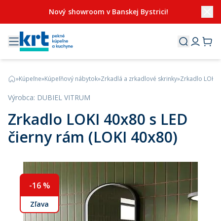
Nový showroom v Banskej Bystrici!
»
Kúpeľne
»
Kúpeľňový nábytok
»
Zrkadlá a zrkadlové skrinky
»
Zrkadlo LOKI 4
Výrobca
:
DUBIEL VITRUM
Zrkadlo LOKI 40x80 s LED
čierny rám (LOKI 40x80)
-
16
%
Zľava