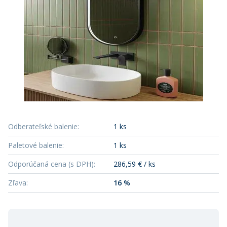
Odberateľské balenie
:
1 ks
Paletové balenie
:
1 ks
Odporúčaná cena (s DPH)
:
286,59 € / ks
Zľava
:
16 %