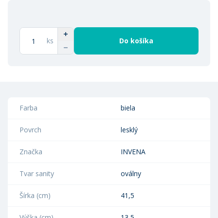
ks
Do košíka
Farba
biela
Povrch
lesklý
Značka
INVENA
Tvar sanity
oválny
Šírka (cm)
41,5
Výška (cm)
13,5