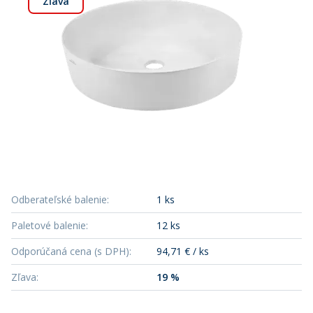
Zľava
Odberateľské balenie
:
1 ks
Paletové balenie
:
12 ks
Odporúčaná cena (s DPH)
:
94,71 € / ks
Zľava
:
19 %