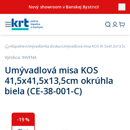
Nový showroom v Banskej Bystrici!
»
Kúpeľne
»
Umývadlá
»
Na dosku
»
Umývadlová misa KOS 41,5x41,5x13,5cm o
Výrobca
:
INVENA
Umývadlová misa KOS
41,5x41,5x13,5cm okrúhla
biela (CE-38-001-C)
-
19
%