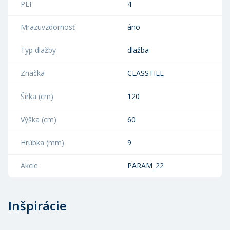
PEI
4
Mrazuvzdornosť
áno
Typ dlažby
dlažba
Značka
CLASSTILE
Šírka (cm)
120
Výška (cm)
60
Hrúbka (mm)
9
Akcie
PARAM_22
Inšpirácie