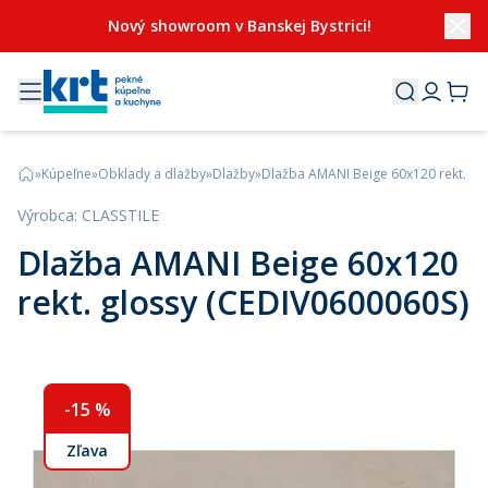
Nový showroom v Banskej Bystrici!
»
Kúpeľne
»
Obklady a dlažby
»
Dlažby
»
Dlažba AMANI Beige 60x120 rekt. gl
Výrobca
:
CLASSTILE
Dlažba AMANI Beige 60x120
rekt. glossy (CEDIV0600060S)
-
15
%
Zľava