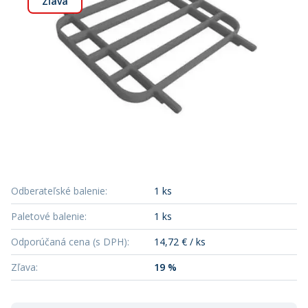
Zľava
Odberateľské balenie
:
1 ks
Paletové balenie
:
1 ks
Odporúčaná cena (s DPH)
:
14,72 € / ks
Zľava
:
19 %