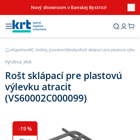
Nový showroom v Banskej Bystrici!
»
Kúpeľne
»
WC, bidety, pisoáre
»
Výlevky
»
Rošt sklápací pre plastovú výlevk
Výrobca
:
JIKA
Rošt sklápací pre plastovú
výlevku atracit
(VS60002C000099)
-
19
%