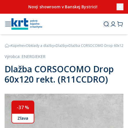
Nový showroom v Banskej Bystrici!
»
Kúpeľne
»
Obklady a dlažby
»
Dlažby
»
Dlažba CORSOCOMO Drop 60x120 re
Výrobca
:
ENERGIEKER
Dlažba CORSOCOMO Drop
60x120 rekt. (R11CCDRO)
-
37
%
Zľava