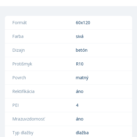
Formát
60x120
Farba
sivá
Dizajn
betón
Protišmyk
R10
Povrch
matný
Rektifikácia
áno
PEI
4
Mrazuvzdornosť
áno
Typ dlažby
dlažba