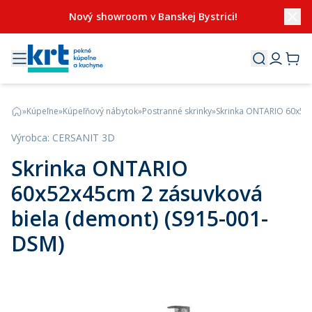
Nový showroom v Banskej Bystrici!
»
Kúpeľne
»
Kúpeľňový nábytok
»
Postranné skrinky
»
Skrinka ONTARIO 60x52x
Výrobca
:
CERSANIT 3D
Skrinka ONTARIO
60x52x45cm 2 zásuvková
biela (demont) (S915-001-
DSM)