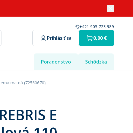
+421 905 723 989
Prihlásiť sa
0,00 €
Poradenstvo
Schôdzka
čierna matná (72560670)
 REBRIS E
lová 110