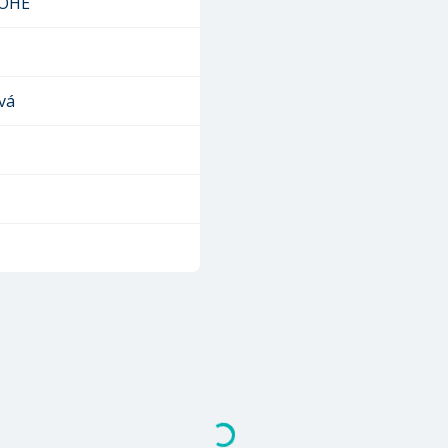
OHE
vá