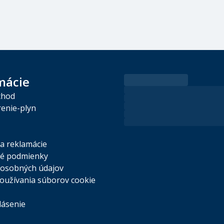
mácie
chod
enie-plyn
 a reklamácie
é podmienky
osobných údajov
oužívania súborov cookie
lásenie