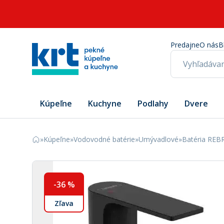
Predajne
O nás
B
Kúpeľne
Kuchyne
Podlahy
Dvere
»
Kúpeľne
»
Vodovodné batérie
»
Umývadlové
»
Batéria REBR
-
36
%
Zľava