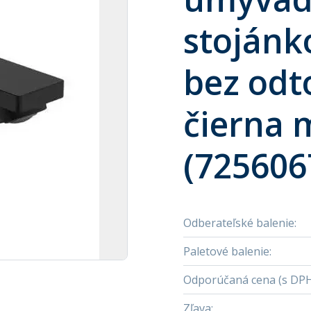
stojánk
bez odt
čierna 
(725606
Odberateľské balenie
:
Paletové balenie
:
Odporúčaná cena (s DP
Zľava
: