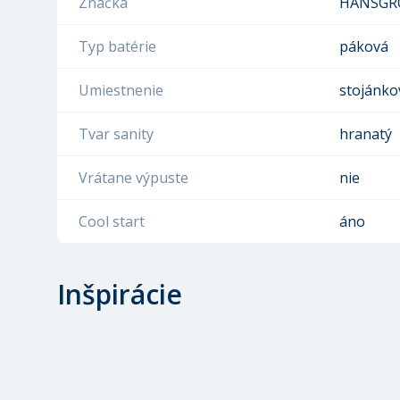
Značka
HANSGR
Typ batérie
páková
Umiestnenie
stojánko
Tvar sanity
hranatý
Vrátane výpuste
nie
Cool start
áno
Inšpirácie