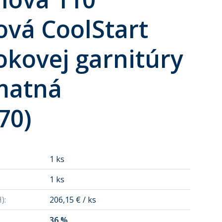
ová CoolStart
okovej garnitúry
matná
70)
1 ks
1 ks
H)
:
206,15 € / ks
36 %