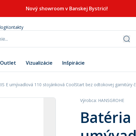
Nový showroom v Banskej Bystrici!
log
Kontakty
Outlet
Vizualizácie
Inšpirácie
IS E umývadlová 110 stojánková CoolStart bez odtokovej garnitúry 
Výrobca
:
HANSGROHE
Batéria
umývad