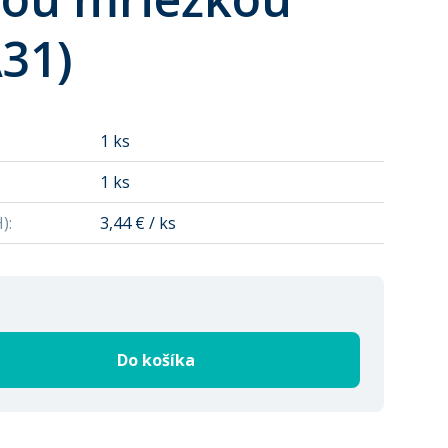
31)
1 ks
1 ks
H)
:
3,44 € / ks
Do košíka