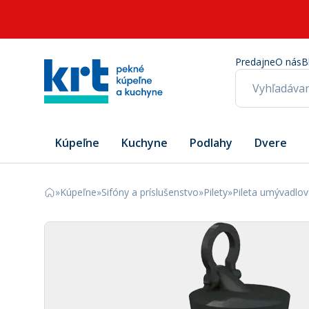
Predajne
O nás
B
Kúpeľne
Kuchyne
Podlahy
Dvere
»
Kúpeľne
»
Sifóny a príslušenstvo
»
Pilety
»
Pileta umývadlo