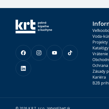
Infor
Veľkoob
Voda-kúr
Projekty
Katalógy
Vrátenie
Obchodn
Ochrana 
Zásady p
Kariéra
B2B prih
©
2026 K.R.T. s.r.o.
|
Vytvoril
bart.sk