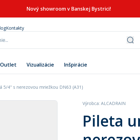
Nový showroom v Banskej Bystrici!
log
Kontakty
Outlet
Vizualizácie
Inšpirácie
vá 5/4" s nerezovou mriežkou DN63 (A31)
Výrobca
:
ALCADRAIN
Pileta 
nerezo