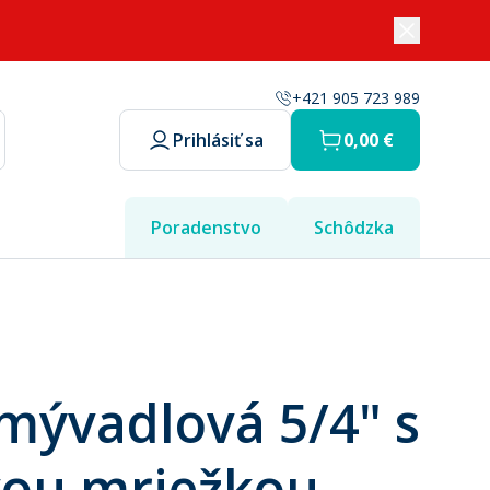
+421 905 723 989
Prihlásiť sa
0,00 €
Poradenstvo
Schôdzka
umývadlová 5/4" s
vou mriežkou