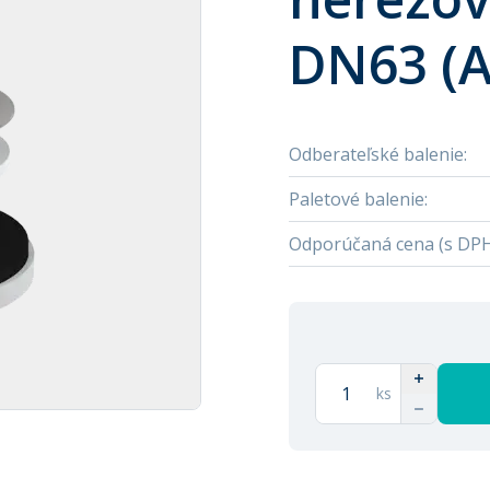
DN63 (A
Odberateľské balenie
:
Paletové balenie
:
Odporúčaná cena (s DP
ks