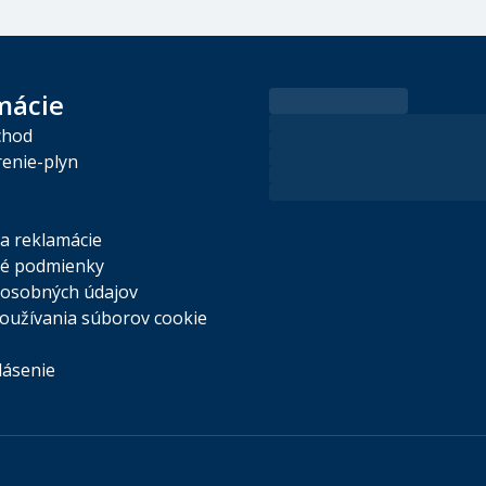
mácie
chod
enie-plyn
 a reklamácie
é podmienky
osobných údajov
oužívania súborov cookie
lásenie