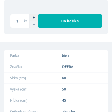
ks
Do košíka
Farba
biela
Značka
DEFRA
Šírka (cm)
60
Výška (cm)
50
Hĺbka (cm)
45
Spôsob otvárania
zásuvky