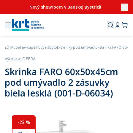
Nový showroom v Banskej Bystrici!
»
Kúpeľne
»
Kúpeľňový nábytok
»
Skrinky pod umývadlo
»
Skrinka FARO 60x50
Výrobca
:
DEFRA
Skrinka FARO 60x50x45cm
pod umývadlo 2 zásuvky
biela lesklá (001-D-06034)
-
23
%