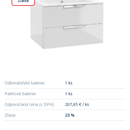
Zľava
Odberateľské balenie
:
1 ks
Paletové balenie
:
1 ks
Odporúčaná cena (s DPH)
:
207,65 € / ks
Zľava
:
23 %