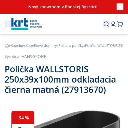
Nový showroom v Banskej Bystrici!
»
Kúpeľne
»
Kúpeľňové doplnky
»
Police a poličky
»
Polička WALLSTORIS 250x
Výrobca
:
HANSGROHE
Polička WALLSTORIS
250x39x100mm odkladacia
čierna matná (27913670)
-
34
%