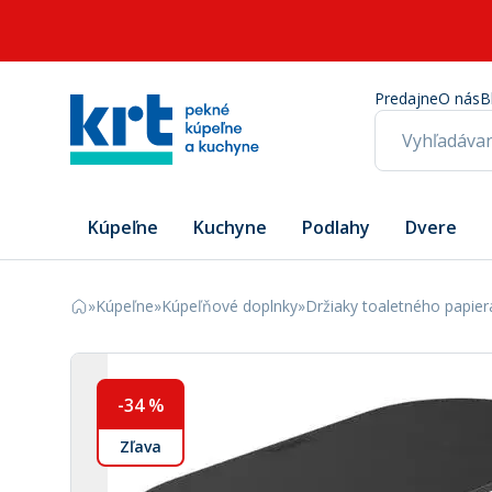
Predajne
O nás
B
Kúpeľne
Kuchyne
Podlahy
Dvere
»
Kúpeľne
»
Kúpeľňové doplnky
»
Držiaky toaletného papier
-
34
%
Zľava