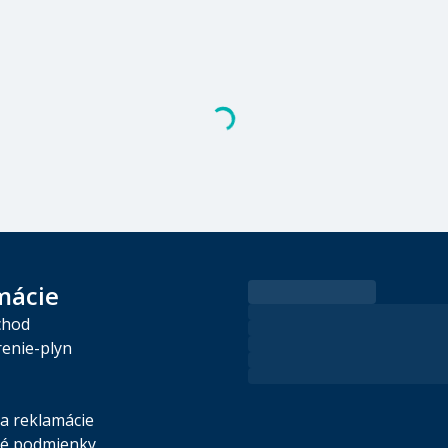
mácie
chod
enie-plyn
 a reklamácie
é podmienky