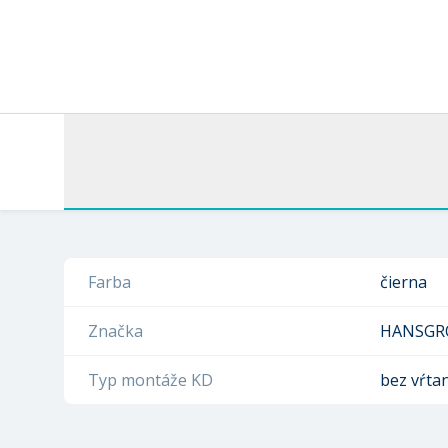
Farba
čierna
Značka
HANSGR
Typ montáže KD
bez vŕta