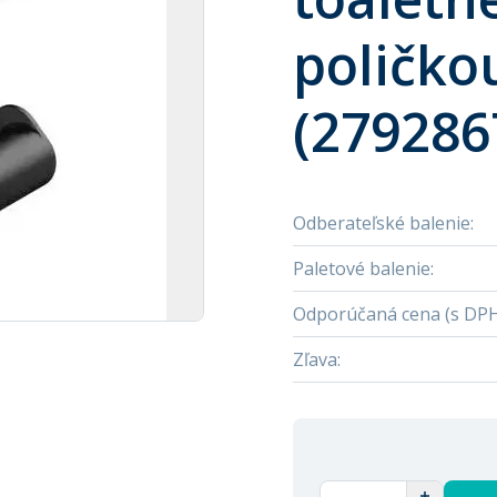
poličko
(279286
Odberateľské balenie
:
Paletové balenie
:
Odporúčaná cena (s DP
Zľava
: