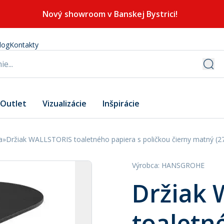
Nový showroom v Banskej Bystrici!
log
Kontakty
Outlet
Vizualizácie
Inšpirácie
a
»
Držiak WALLSTORIS toaletného papiera s poličkou čierny matný (
Výrobca
:
HANSGROHE
Držiak
toaletn