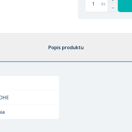
ks
Popis produktu
OHE
nia