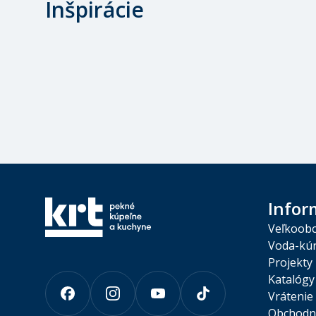
Inšpirácie
Infor
Veľkoob
Voda-kúr
Projekty
Katalógy
Vrátenie
Obchodn