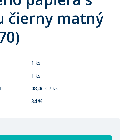
u čierny matný
70)
1 ks
1 ks
H)
:
48,46 € / ks
34 %