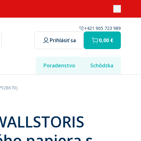
+421 905 723 989
Prihlásiť sa
0,00 €
Poradenstvo
Schôdzka
27928670)
 WALLSTORIS
ého papiera s