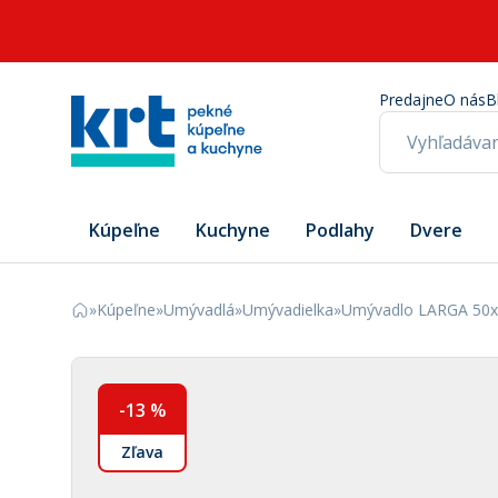
Predajne
O nás
B
Kúpeľne
Kuchyne
Podlahy
Dvere
»
Kúpeľne
»
Umývadlá
»
Umývadielka
»
Umývadlo LARGA 50x2
-
13
%
Zľava