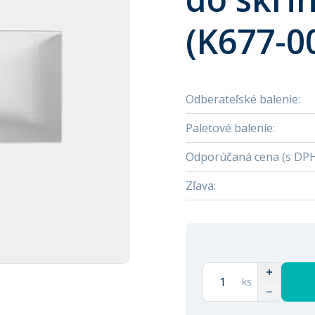
(K677-0
Odberateľské balenie
:
Paletové balenie
:
Odporúčaná cena (s DP
Zľava
:
ks