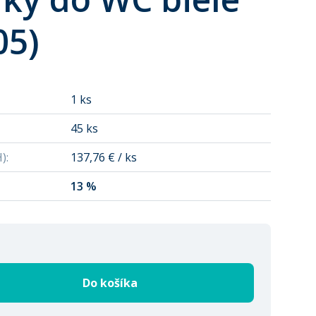
05)
1 ks
45 ks
H)
:
137,76 € / ks
13 %
Do košíka