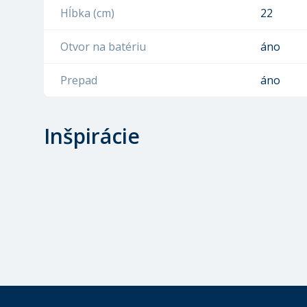
Hĺbka (cm)
22
Otvor na batériu
áno
Prepad
áno
Inšpirácie