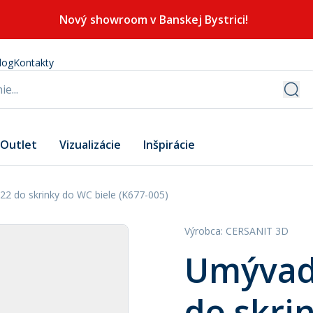
Nový showroom v Banskej Bystrici!
log
Kontakty
Outlet
Vizualizácie
Inšpirácie
2 do skrinky do WC biele (K677-005)
Výrobca
:
CERSANIT 3D
Umývad
do skri