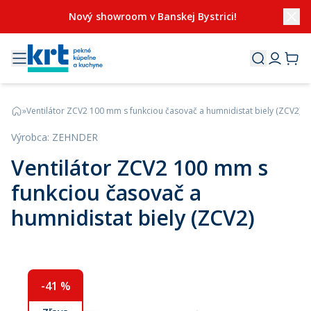
Nový showroom v Banskej Bystrici!
»
Ventilátor ZCV2 100 mm s funkciou časovač a humnidistat biely (ZCV2)
Výrobca
:
ZEHNDER
Ventilátor ZCV2 100 mm s
funkciou časovač a
humnidistat biely (ZCV2)
-
41
%