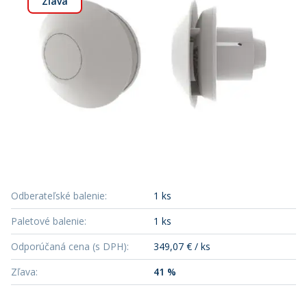
Zľava
Odberateľské balenie
:
1 ks
Paletové balenie
:
1 ks
Odporúčaná cena (s DPH)
:
349,07 € / ks
Zľava
:
41 %