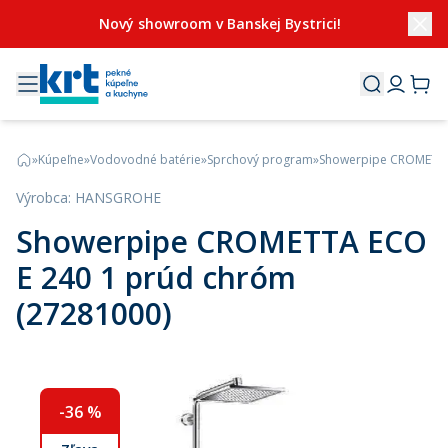
Nový showroom v Banskej Bystrici!
»
Kúpeľne
»
Vodovodné batérie
»
Sprchový program
»
Showerpipe CROMETTA 
Výrobca
:
HANSGROHE
Showerpipe CROMETTA ECO
E 240 1 prúd chróm
(27281000)
-
36
%