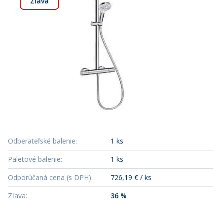
Zľava
Odberateľské balenie
:
1 ks
Paletové balenie
:
1 ks
Odporúčaná cena (s DPH)
:
726,19 € / ks
Zľava
:
36 %