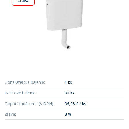
Zľava
Odberateľské balenie
:
1 ks
Paletové balenie
:
80 ks
Odporúčaná cena (s DPH)
:
56,63 € / ks
Zľava
:
3 %