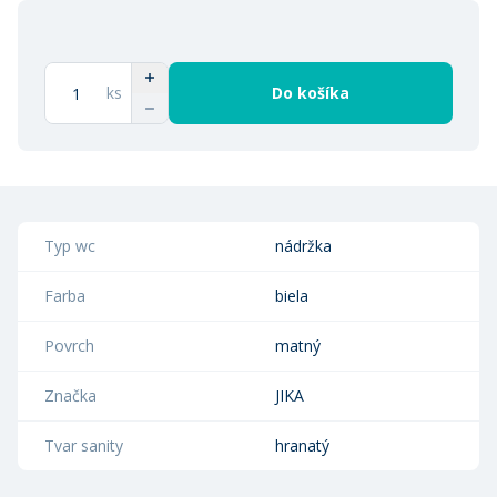
ks
Do košíka
Typ wc
nádržka
Farba
biela
Povrch
matný
Značka
JIKA
Tvar sanity
hranatý