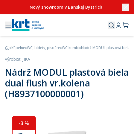
Nový showroom v Banskej Bystrici!
»
Kúpeľne
»
WC, bidety, pisoáre
»
WC kombi
»
Nádrž MODUL plastová biela du
Výrobca
:
JIKA
Nádrž MODUL plastová biela
dual flush vr.kolena
(H8937100000001)
-
3
%