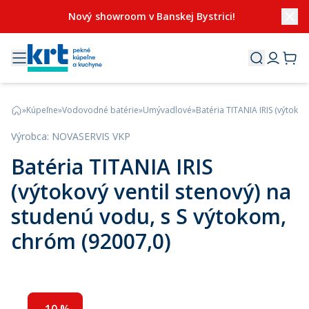
Nový showroom v Banskej Bystrici!
»
Kúpeľne
»
Vodovodné batérie
»
Umývadlové
»
Batéria TITANIA IRIS (výtokov
Výrobca
:
NOVASERVIS VKP
Batéria TITANIA IRIS
(výtokový ventil stenový) na
studenú vodu, s S výtokom,
chróm (92007,0)