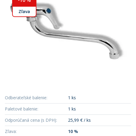
-
10
%
Zľava
Odberateľské balenie
:
1 ks
Paletové balenie
:
1 ks
Odporúčaná cena (s DPH)
:
25,99 € / ks
Zľava
:
10 %