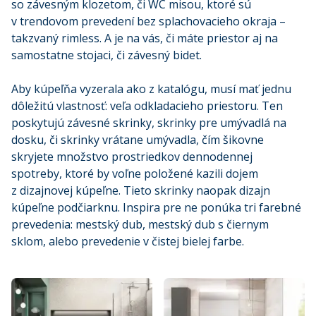
so závesným klozetom, či WC misou, ktoré sú
v trendovom prevedení bez splachovacieho okraja –
takzvaný rimless. A je na vás, či máte priestor aj na
samostatne stojaci, či závesný bidet.
Aby kúpeľňa vyzerala ako z katalógu, musí mať jednu
dôležitú vlastnosť: veľa odkladacieho priestoru. Ten
poskytujú závesné skrinky, skrinky pre umývadlá na
dosku, či skrinky vrátane umývadla, čím šikovne
skryjete množstvo prostriedkov dennodennej
spotreby, ktoré by voľne položené kazili dojem
z dizajnovej kúpeľne. Tieto skrinky naopak dizajn
kúpeľne podčiarknu. Inspira pre ne ponúka tri farebné
prevedenia: mestský dub, mestský dub s čiernym
sklom, alebo prevedenie v čistej bielej farbe.