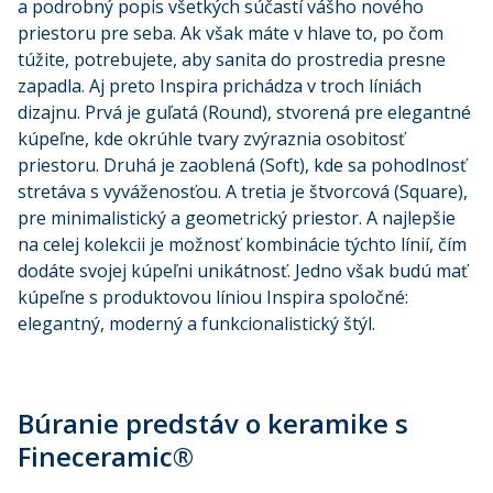
a podrobný popis všetkých súčastí vášho nového
priestoru pre seba. Ak však máte v hlave to, po čom
túžite, potrebujete, aby sanita do prostredia presne
zapadla. Aj preto Inspira prichádza v troch líniách
dizajnu. Prvá je guľatá (Round), stvorená pre elegantné
kúpeľne, kde okrúhle tvary zvýraznia osobitosť
priestoru. Druhá je zaoblená (Soft), kde sa pohodlnosť
stretáva s vyváženosťou. A tretia je štvorcová (Square),
pre minimalistický a geometrický priestor. A najlepšie
na celej kolekcii je možnosť kombinácie týchto línií, čím
dodáte svojej kúpeľni unikátnosť. Jedno však budú mať
kúpeľne s produktovou líniou Inspira spoločné:
elegantný, moderný a funkcionalistický štýl.
Búranie predstáv o keramike s
Fineceramic
®