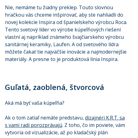
Nie, nemáme tu žiadny preklep. Touto slovnou
hračkou vás chceme inšpirovať, aby ste nahliadli do
novej kolekcie Inspira od španielskeho výrobcu Roca.
Tento svetový líder vo výrobe kúpeľňových riešení
vlastní aj napríklad známeho švajčiarskeho výrobcu
sanitárnej keramiky, Laufen. A od svetového lídra
môžete čakať tie najväčšie inovácie a najmodernejšie
materiály. A presne to je produktová línia Inspira.
Guľatá, zaoblená, štvorcová
Aká má byť vaša kúpeľňa?
Ak o tom zatiaľ nemáte predstavu,
dizajnéri K.R.T. sa
s vami radi porozprávajú
. Z toho, čo im poviete, vám
vytvoria od vizualizácie, až po kladačský plán