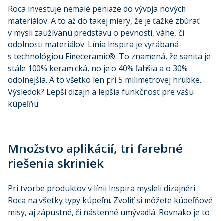
Roca investuje nemalé peniaze do vývoja nových
materiálov. A to až do takej miery, že je ťažké zbúrať
v mysli zaužívanú predstavu o pevnosti, váhe, či
odolnosti materiálov. Línia Inspira je vyrábaná
s technológiou Fineceramic®. To znamená, že sanita je
stále 100% keramická, no je o 40% ľahšia a o 30%
odolnejšia. A to všetko len pri 5 milimetrovej hrúbke.
Výsledok? Lepší dizajn a lepšia funkčnosť pre vašu
kúpeľňu.
Množstvo aplikácií, tri farebné
riešenia skriniek
Pri tvorbe produktov v línii Inspira mysleli dizajnéri
Roca na všetky typy kúpeľní. Zvoliť si môžete kúpeľňové
misy, aj zápustné, či nástenné umývadlá. Rovnako je to