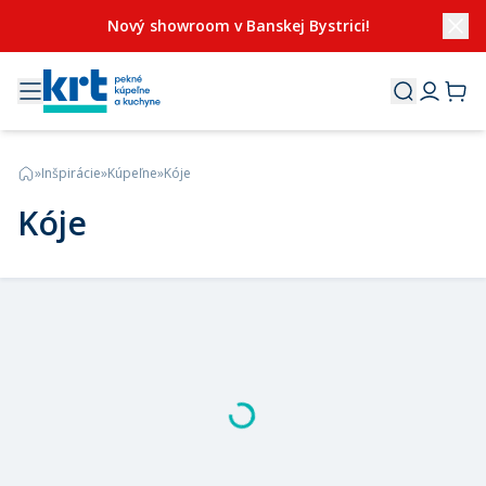
Nový showroom v Banskej Bystrici!
»
Inšpirácie
»
Kúpeľne
»
Kóje
Kóje