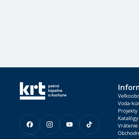
Infor
Veľkoob
Voda-kúr
Projekty
Katalógy
Vrátenie
Obchodn