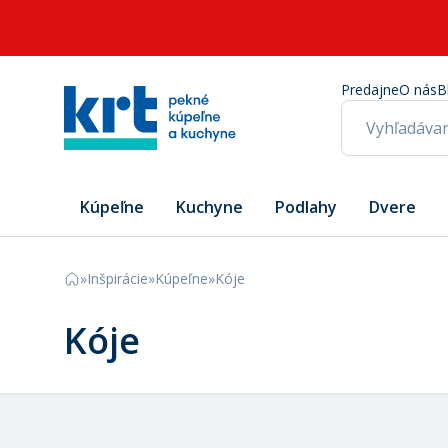
Predajne
O nás
B
Kúpeľne
Kuchyne
Podlahy
Dvere
»
Inšpirácie
»
Kúpeľne
»
Kóje
Kóje