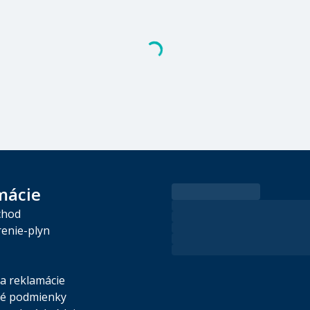
mácie
chod
enie-plyn
 a reklamácie
é podmienky