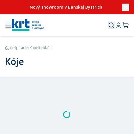
Nový showroom v Banskej Bystrici!
»
Inšpirácie
»
Kúpeľne
»
Kóje
Kóje